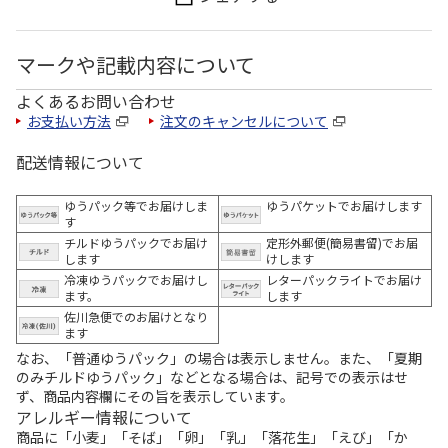
マークや記載内容について
よくあるお問い合わせ
お支払い方法
注文のキャンセルについて
配送情報について
ゆうパック等でお届けしま
ゆうパケットでお届けします
す
チルドゆうパックでお届け
定形外郵便(簡易書留)でお届
します
けします
冷凍ゆうパックでお届けし
レターパックライトでお届け
ます。
します
佐川急便でのお届けとなり
ます
なお、「普通ゆうパック」の場合は表示しません。また、「夏期
のみチルドゆうパック」などとなる場合は、記号での表示はせ
ず、商品内容欄にその旨を表示しています。
アレルギー情報について
商品に「小麦」「そば」「卵」「乳」「落花生」「えび」「か