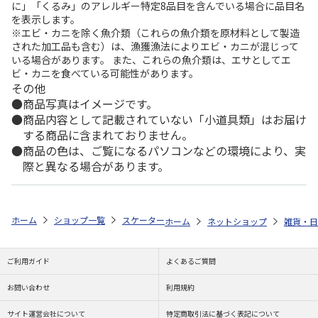
に」「くるみ」のアレルギー特定8品目を含んでいる場合に品目名
を表示します。
※エビ・カニを除く魚介類（これらの魚介類を原材料として製造
された加工品も含む）は、漁獲漁法によりエビ・カニが混じって
いる場合があります。 また、これらの魚介類は、エサとしてエ
ビ・カニを食べている可能性があります。
その他
商品写真はイメージです。
商品内容として記載されていない「小道具類」はお届け
する商品に含まれておりません。
商品の色は、ご覧になるパソコンなどの環境により、実
際と異なる場合があります。
ホーム
ショップ一覧
スケーター
抗菌 シール容器 3Pセット Woodsto
ホーム
ネットショップ
雑貨・日
ご利用ガイド
よくあるご質問
お問い合わせ
利用規約
サイト運営会社について
特定商取引法に基づく表記について