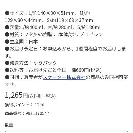
●サイズ：L/約140×90×51mm、M/約
129×80×44mm、S/約119×69×37mm
●容量:L/約400ml、M/約280ml、S/約180ml
●材質：フタ/EVA樹脂 、本体/ポリプロピレン
●生産国：日本
●お届け予定日：お申込みから、1週間程度でお届けしま
す。
●発送方法：ゆうパック
●送料等：お届け先ごと全国一律660円(税込)
●同梱：販売者が
スケーター株式会社
の商品のみ同梱可能
です。
1,265
円
(送料別・税込)
獲得ポイント： 12 pt
商品番号
9971170547
数量