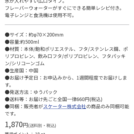
氷が入れやすい広口タイプ。
フレーバーウォーターがすぐにできる簡単レシピ付き。
電子レンジと食洗機は使用不可。
●サイズ：約φ70×200mm
●容量:約500ml
●材質：本体/飽和ポリエステル、フタ/ステンレス鋼、ポ
リプロピレン、飲み口フタ/ポリプロピレン、フタパッキ
ン/シリコーンゴム
●生産国：中国
●お届け予定日：お申込みから、1週間程度でお届けしま
す。
●発送方法：ゆうパック
●送料等：お届け先ごと全国一律660円(税込)
●同梱：販売者が
スケーター株式会社
の商品のみ同梱可能
です。
1,870
円
(送料別・税込)