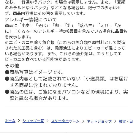
なお、「普通ゆうパック」の場合は表示しません。また、「夏期
のみチルドゆうパック」などとなる場合は、記号での表示はせ
ず、商品内容欄にその旨を表示しています。
アレルギー情報について
商品に「小麦」「そば」「卵」「乳」「落花生」「えび」「か
に」「くるみ」のアレルギー特定8品目を含んでいる場合に品目名
を表示します。
※エビ・カニを除く魚介類（これらの魚介類を原材料として製造
された加工品も含む）は、漁獲漁法によりエビ・カニが混じって
いる場合があります。 また、これらの魚介類は、エサとしてエ
ビ・カニを食べている可能性があります。
その他
商品写真はイメージです。
商品内容として記載されていない「小道具類」はお届け
する商品に含まれておりません。
商品の色は、ご覧になるパソコンなどの環境により、実
際と異なる場合があります。
ホーム
ショップ一覧
スケーター
スタイリッシュブローボトル PEANUTS Th
ホーム
ネットショップ
雑貨・日