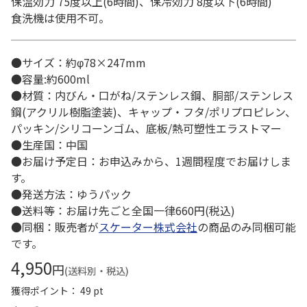
保温効力 75度以上(6時間)、保冷効力 8度以下(6時間)
食洗機は使用不可。
●サイズ：約φ78×247mm
●容量:約600ml
●材質：内びん・口がね/ステンレス鋼、胴部/ステンレス
鋼(アクリル樹脂塗装)、キャップ・フタ/ポリプロピレン、
パッキン/シリコーンゴム、底板/熱可塑性エラストマー
●生産国：中国
●お届け予定日：お申込みから、1週間程度でお届けしま
す。
●発送方法：ゆうパック
●送料等：お届け先ごと全国一律660円(税込)
●同梱：販売者が
スケーター株式会社
の商品のみ同梱可能
です。
4,950
円
(送料別・税込)
獲得ポイント： 49 pt