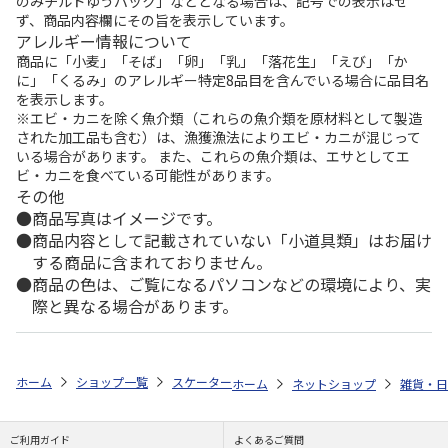
のみチルドゆうパック」などとなる場合は、記号での表示はせ
ず、商品内容欄にその旨を表示しています。
アレルギー情報について
商品に「小麦」「そば」「卵」「乳」「落花生」「えび」「か
に」「くるみ」のアレルギー特定8品目を含んでいる場合に品目名
を表示します。
※エビ・カニを除く魚介類（これらの魚介類を原材料として製造
された加工品も含む）は、漁獲漁法によりエビ・カニが混じって
いる場合があります。 また、これらの魚介類は、エサとしてエ
ビ・カニを食べている可能性があります。
その他
商品写真はイメージです。
商品内容として記載されていない「小道具類」はお届け
する商品に含まれておりません。
商品の色は、ご覧になるパソコンなどの環境により、実
際と異なる場合があります。
ホーム
ショップ一覧
スケーター
カラビナハンドルステンレスボトル PEA
ホーム
ネットショップ
雑貨・日
ご利用ガイド
よくあるご質問