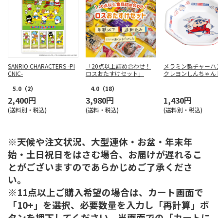
SANRIO CHARACTERS -PI
「20点以上詰め合わせ！
メラミン製チャーハ
CNIC-
ロスおたすけセット」
クレヨンしんちゃん
華シリーズ MCH6
5.0
（2）
4.0
（18）
2,400円
3,980円
1,430円
(送料別・税込)
(送料・税込)
(送料別・税込)
※天候や注文状況、大型連休・お盆・年末年
始・土日祝日をはさむ場合、お届けが遅れるこ
とがございますのであらかじめご了承くださ
い。
※11点以上ご購入希望の場合は、カート画面で
「10+」を選択、必要数量を入力し「再計算」ボ
タンを押下してください。当画面での「カートに