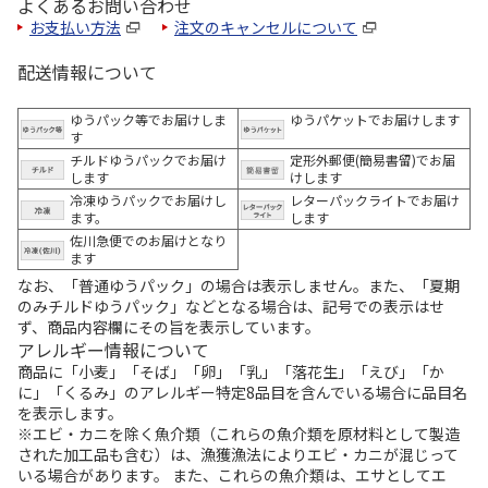
よくあるお問い合わせ
お支払い方法
注文のキャンセルについて
配送情報について
ゆうパック等でお届けしま
ゆうパケットでお届けします
す
チルドゆうパックでお届け
定形外郵便(簡易書留)でお届
します
けします
冷凍ゆうパックでお届けし
レターパックライトでお届け
ます。
します
佐川急便でのお届けとなり
ます
なお、「普通ゆうパック」の場合は表示しません。また、「夏期
のみチルドゆうパック」などとなる場合は、記号での表示はせ
ず、商品内容欄にその旨を表示しています。
アレルギー情報について
商品に「小麦」「そば」「卵」「乳」「落花生」「えび」「か
に」「くるみ」のアレルギー特定8品目を含んでいる場合に品目名
を表示します。
※エビ・カニを除く魚介類（これらの魚介類を原材料として製造
された加工品も含む）は、漁獲漁法によりエビ・カニが混じって
いる場合があります。 また、これらの魚介類は、エサとしてエ