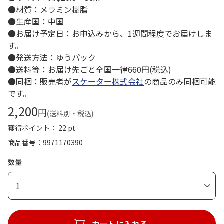
●材質：メラミン樹脂
●生産国：中国
●お届け予定日：お申込みから、1週間程度でお届けしま
す。
●発送方法：ゆうパック
●送料等：お届け先ごと全国一律660円(税込)
●同梱：販売者が
スケーター株式会社
の商品のみ同梱可能
です。
2,200
円
(送料別・税込)
獲得ポイント： 22 pt
商品番号
9971170390
数量
1