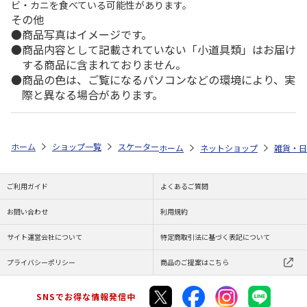
ビ・カニを食べている可能性があります。
その他
商品写真はイメージです。
商品内容として記載されていない「小道具類」はお届け
する商品に含まれておりません。
商品の色は、ご覧になるパソコンなどの環境により、実
際と異なる場合があります。
ホーム
ショップ一覧
スケーター
メラミン製ラーメン鉢 クレヨンしんち
ホーム
ネットショップ
雑貨・日
ご利用ガイド
よくあるご質問
お問い合わせ
利用規約
サイト運営会社について
特定商取引法に基づく表記について
プライバシーポリシー
商品のご提案はこちら
SNSでお得な情報発信中