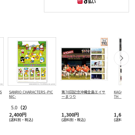
S
SANRIO CHARACTERS -PIC
第70回記念沖縄全島エイサ
KAGOSHIMA
NIC-
ーまつり
TH ANNIVE
5.0
（2）
2,400円
1,300円
1,650円
(送料別・税込)
(送料別・税込)
(送料別・税込