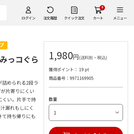
0
ログイン
注文履歴
クイック注文
カート
メニュー
1,980
円
すみっコぐら
(送料別・税込)
獲得ポイント： 19 pt
商品番号
9971169905
が詰められる2段ラ
どが片寄りにくい
にくい。片手で持
数量
で汁漏れもしにく
きて持ち帰りにも