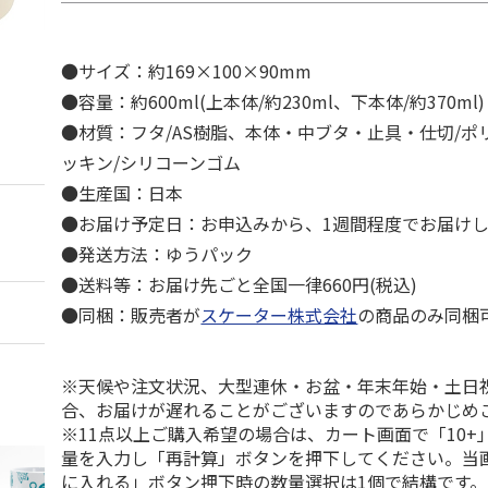
●サイズ：約169×100×90mm
●容量：約600ml(上本体/約230ml、下本体/約370ml)
●材質：フタ/AS樹脂、本体・中ブタ・止具・仕切/ポ
ッキン/シリコーンゴム
●生産国：日本
●お届け予定日：お申込みから、1週間程度でお届け
●発送方法：ゆうパック
●送料等：お届け先ごと全国一律660円(税込)
●同梱：販売者が
スケーター株式会社
の商品のみ同梱
※天候や注文状況、大型連休・お盆・年末年始・土日
合、お届けが遅れることがございますのであらかじめ
※11点以上ご購入希望の場合は、カート画面で「10+
量を入力し「再計算」ボタンを押下してください。当
に入れる」ボタン押下時の数量選択は1個で結構です。