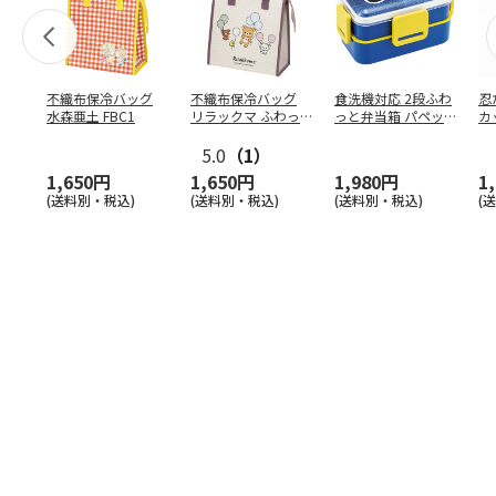
不織布保冷バッグ
不織布保冷バッグ
食洗機対応 2段ふわ
忍
水森亜土 FBC1
リラックマ ふわっ
っと弁当箱 パペッ
カ
と風船 FBC1
トスンスン PFLW
…
り
5.0
（1）
田
1,650円
1,650円
1,980円
1
(送料別・税込)
(送料別・税込)
(送料別・税込)
(