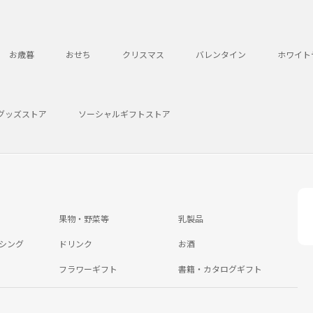
お歳暮
おせち
クリスマス
バレンタイン
ホワイト
グッズストア
ソーシャルギフトストア
果物・野菜等
乳製品
シング
ドリンク
お酒
フラワーギフト
書籍・カタログギフト