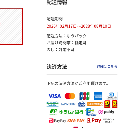
配送情報
配送期間
トマグ
コーデュロイ生地ラ
ふわっとフタタイト
八角形ステンレスマ
2026年02月17日～2028年08月10日
ポムプ
ンチバッグ ハロー
ランチボックス角型
グボトル 500ml リ
4
キティ KCOB2
パペットスンスン
ラックマ リラッ
…
配送方法
ゆうパック
R
…
お届け時間帯
指定可
2,200円
1,485円
4,510円
のし
対応不可
)
(送料別・税込)
(送料別・税込)
(送料別・税込)
決済方法
詳細はこちら
下記の決済方法がご利用頂けます。