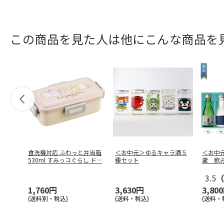
この商品を見た人は他にこんな商品を
食洗機対応 ふわっと弁当箱
＜お中元＞ゆるキャラ酒５
＜お中
530ml すみっコぐらし ド
…
種セット
瀧 飲
3.5
（
1,760円
3,630円
3,80
(送料別・税込)
(送料・税込)
(送料・