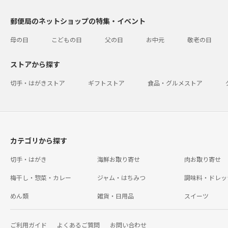
郵便局のネットショップの特集・イベント
母の日
こどもの日
父の日
お中元
敬老の日
ストアから探す
切手・はがきストア
ギフトストア
食品・グルメストア
カテゴリから探す
切手・はがき
海鮮お取り寄せ
肉お取り寄せ
梅干し・惣菜・カレー
ジャム・はちみつ
調味料・ドレッ
めん類
雑貨・日用品
スイーツ
ご利用ガイド
よくあるご質問
お問い合わせ