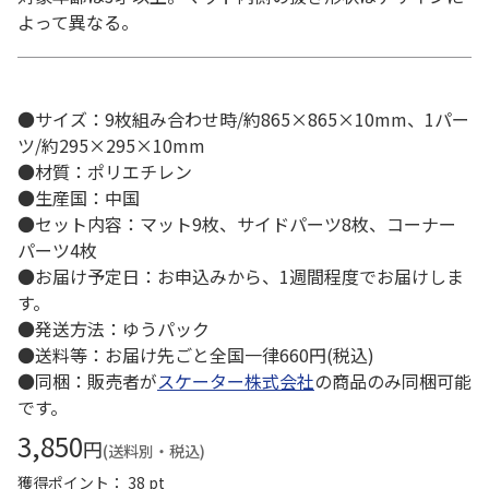
よって異なる。
●サイズ：9枚組み合わせ時/約865×865×10mm、1パー
ツ/約295×295×10mm
●材質：ポリエチレン
●生産国：中国
●セット内容：マット9枚、サイドパーツ8枚、コーナー
パーツ4枚
●お届け予定日：お申込みから、1週間程度でお届けしま
す。
●発送方法：ゆうパック
●送料等：お届け先ごと全国一律660円(税込)
●同梱：販売者が
スケーター株式会社
の商品のみ同梱可能
です。
3,850
円
(送料別・税込)
獲得ポイント： 38 pt