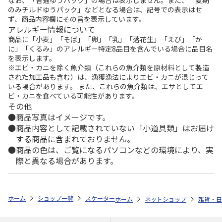
のみチルドゆうパック」などとなる場合は、記号での表示はせ
ず、商品内容欄にその旨を表示しています。
アレルギー情報について
商品に「小麦」「そば」「卵」「乳」「落花生」「えび」「か
に」「くるみ」のアレルギー特定8品目を含んでいる場合に品目名
を表示します。
※エビ・カニを除く魚介類（これらの魚介類を原材料として製造
された加工品も含む）は、漁獲漁法によりエビ・カニが混じって
いる場合があります。 また、これらの魚介類は、エサとしてエ
ビ・カニを食べている可能性があります。
その他
商品写真はイメージです。
商品内容として記載されていない「小道具類」はお届け
する商品に含まれておりません。
商品の色は、ご覧になるパソコンなどの環境により、実
際と異なる場合があります。
ホーム
ショップ一覧
スケーター
パズルマット ミッキー&フレンズ IP
ホーム
ネットショップ
雑貨・日