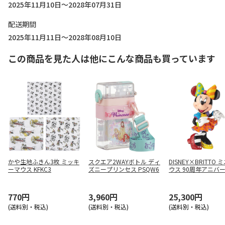
2025年11月10日～2028年07月31日
配送期間
2025年11月11日～2028年08月10日
この商品を見た人は他にこんな商品も買っています
かや生地ふきん3枚 ミッキ
スクエア2WAYボトル ディ
DISNEY×BRITTO
ーマウス KFKC3
ズニープリンセス PSQW6
ウス 90周年アニバ
ーフィギュア Minnie B
770円
3,960円
25,300円
(送料別・税込)
(送料別・税込)
(送料別・税込)