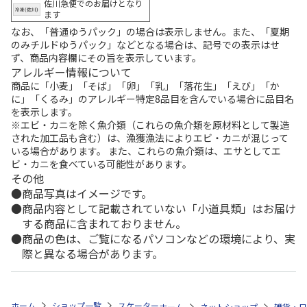
佐川急便でのお届けとなり
ます
なお、「普通ゆうパック」の場合は表示しません。また、「夏期
のみチルドゆうパック」などとなる場合は、記号での表示はせ
ず、商品内容欄にその旨を表示しています。
アレルギー情報について
商品に「小麦」「そば」「卵」「乳」「落花生」「えび」「か
に」「くるみ」のアレルギー特定8品目を含んでいる場合に品目名
を表示します。
※エビ・カニを除く魚介類（これらの魚介類を原材料として製造
された加工品も含む）は、漁獲漁法によりエビ・カニが混じって
いる場合があります。 また、これらの魚介類は、エサとしてエ
ビ・カニを食べている可能性があります。
その他
商品写真はイメージです。
商品内容として記載されていない「小道具類」はお届け
する商品に含まれておりません。
商品の色は、ご覧になるパソコンなどの環境により、実
際と異なる場合があります。
ホーム
ショップ一覧
スケーター
食洗機対応 直飲みプラワンタッチボト
ホーム
ネットショップ
雑貨・日