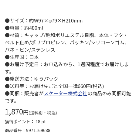
●サイズ：約W97×φ79×H210mm
●容量：約480ml
●材質：キャップ/飽和ポリエステル樹脂、本体・フタ・
ベルト止め/ポリプロピレン、パッキン/シリコーンゴム、
バネ・ピン/ステンレス
●生産国：日本
●お届け予定日：お申込みから、1週間程度でお届けしま
す。
●発送方法：ゆうパック
●送料等：お届け先ごと全国一律660円(税込)
●同梱：販売者が
スケーター株式会社
の商品のみ同梱可能
です。
1,870
円
(送料別・税込)
獲得ポイント： 18 pt
商品番号
9971169688