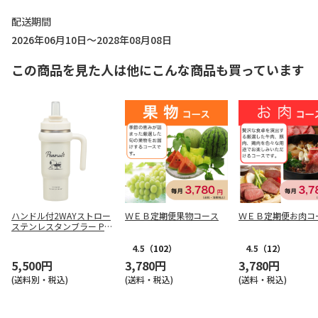
配送期間
2026年06月10日～2028年08月08日
この商品を見た人は他にこんな商品も買っています
ハンドル付2WAYストロー
ＷＥＢ定期便果物コース
ＷＥＢ定期便お肉コ
ステンレスタンブラー PEA
NUTS バッジ STSTB9
4.5
（102）
4.5
（12）
5,500円
3,780円
3,780円
(送料別・税込)
(送料・税込)
(送料・税込)