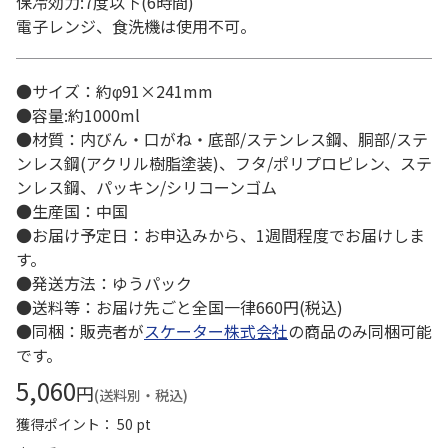
保冷効力:7度以下(6時間)
電子レンジ、食洗機は使用不可。
●サイズ：約φ91×241mm
●容量:約1000ml
●材質：内びん・口がね・底部/ステンレス鋼、胴部/ステ
ンレス鋼(アクリル樹脂塗装)、フタ/ポリプロピレン、ステ
ンレス鋼、パッキン/シリコーンゴム
●生産国：中国
●お届け予定日：お申込みから、1週間程度でお届けしま
す。
●発送方法：ゆうパック
●送料等：お届け先ごと全国一律660円(税込)
●同梱：販売者が
スケーター株式会社
の商品のみ同梱可能
です。
5,060
円
(送料別・税込)
獲得ポイント： 50 pt