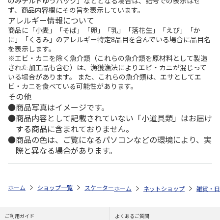
のみチルドゆうパック」などとなる場合は、記号での表示はせ
ず、商品内容欄にその旨を表示しています。
アレルギー情報について
商品に「小麦」「そば」「卵」「乳」「落花生」「えび」「か
に」「くるみ」のアレルギー特定8品目を含んでいる場合に品目名
を表示します。
※エビ・カニを除く魚介類（これらの魚介類を原材料として製造
された加工品も含む）は、漁獲漁法によりエビ・カニが混じって
いる場合があります。 また、これらの魚介類は、エサとしてエ
ビ・カニを食べている可能性があります。
その他
商品写真はイメージです。
商品内容として記載されていない「小道具類」はお届け
する商品に含まれておりません。
商品の色は、ご覧になるパソコンなどの環境により、実
際と異なる場合があります。
ホーム
ショップ一覧
スケーター
スクリューハンドル付マグボトル 1000
ホーム
ネットショップ
雑貨・日
ご利用ガイド
よくあるご質問