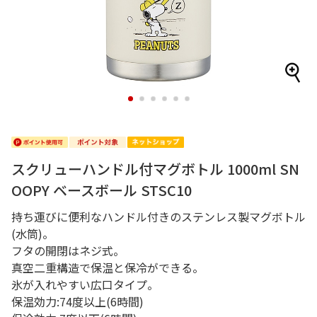
1
2
3
4
5
6
スクリューハンドル付マグボトル 1000ml SN
OOPY ベースボール STSC10
持ち運びに便利なハンドル付きのステンレス製マグボトル
(水筒)。
フタの開閉はネジ式。
真空二重構造で保温と保冷ができる。
氷が入れやすい広口タイプ。
保温効力:74度以上(6時間)