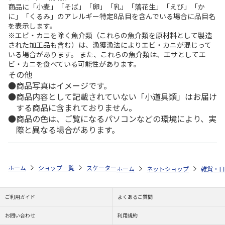
商品に「小麦」「そば」「卵」「乳」「落花生」「えび」「か
に」「くるみ」のアレルギー特定8品目を含んでいる場合に品目名
を表示します。
※エビ・カニを除く魚介類（これらの魚介類を原材料として製造
された加工品も含む）は、漁獲漁法によりエビ・カニが混じって
いる場合があります。 また、これらの魚介類は、エサとしてエ
ビ・カニを食べている可能性があります。
その他
商品写真はイメージです。
商品内容として記載されていない「小道具類」はお届け
する商品に含まれておりません。
商品の色は、ご覧になるパソコンなどの環境により、実
際と異なる場合があります。
ホーム
ショップ一覧
スケーター
保冷ポーチ付メッシュトートバッグ PEA
ホーム
ネットショップ
雑貨・日
ご利用ガイド
よくあるご質問
お問い合わせ
利用規約