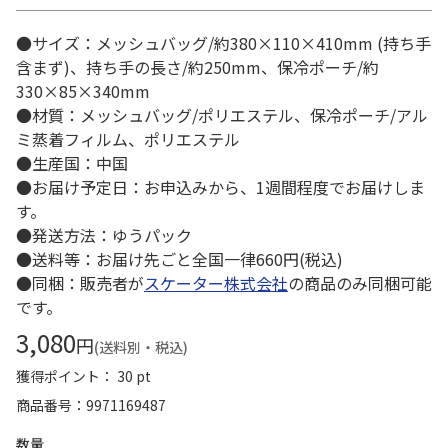
●サイズ：メッシュバッグ/約380×110×410mm (持ち手
含まず)、持ち手の長さ/約250mm、保冷ポーチ/約
330×85×340mm
●材質：メッシュバッグ/ポリエステル、保冷ポーチ/アル
ミ蒸着フィルム、ポリエステル
●生産国：中国
●お届け予定日：お申込みから、1週間程度でお届けしま
す。
●発送方法：ゆうパック
●送料等：お届け先ごと全国一律660円(税込)
●同梱：販売者が
スケーター株式会社
の商品のみ同梱可能
です。
3,080
円
(送料別・税込)
獲得ポイント： 30 pt
商品番号
9971169487
数量