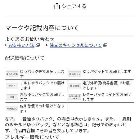
シェアする
マークや記載内容について
よくあるお問い合わせ
お支払い方法
注文のキャンセルについて
配送情報について
ゆうパック等でお届けしま
ゆうパケットでお届けします
す
チルドゆうパックでお届け
定形外郵便(簡易書留)でお届
します
けします
冷凍ゆうパックでお届けし
レターパックライトでお届け
ます。
します
佐川急便でのお届けとなり
ます
なお、「普通ゆうパック」の場合は表示しません。また、「夏期
のみチルドゆうパック」などとなる場合は、記号での表示はせ
ず、商品内容欄にその旨を表示しています。
アレルギー情報について