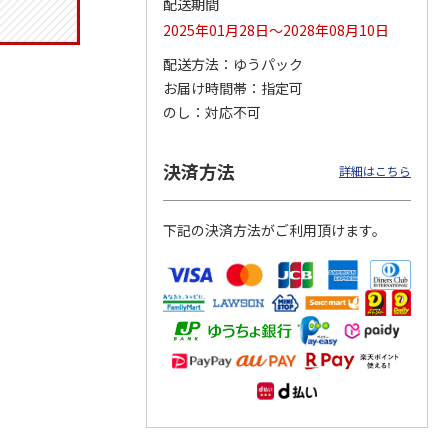
配送期間
2025年01月28日～2028年08月10日
配送方法
ゆうパック
お届け時間帯
指定可
トマグ
コーデュロイ生地ラ
ふわっとフタタイト
八角形ステンレスマ
ポムプ
ンチバッグ ハロー
ランチボックス角型
グボトル 500ml リ
のし
対応不可
4
キティ KCOB2
パペットスンスン
ラックマ リラッ
…
R
…
2,200円
1,485円
4,510円
決済方法
詳細はこちら
)
(送料別・税込)
(送料別・税込)
(送料別・税込)
下記の決済方法がご利用頂けます。