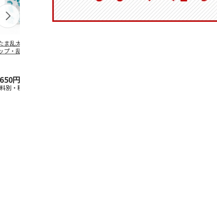
たま乱太郎 マグ
抗菌食洗機対応 ふ
マスコット入りドリ
陶器ダイカッ
ップ・乱太郎・き
わっと弁当箱 530ml
ンクボトル ハロー
カップ ポム
丸・しんべヱ・山
水森亜土 PF
…
キティ PSPR5MC
リン CHMGD
伝
…
,650円
1,760円
3,300円
2,970円
送料別・税込)
(送料別・税込)
(送料別・税込)
(送料別・税込