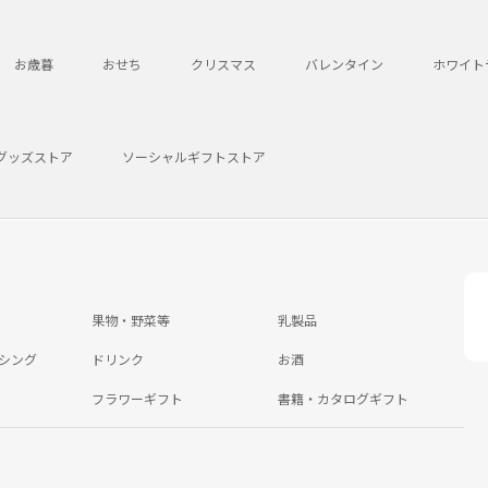
お歳暮
おせち
クリスマス
バレンタイン
ホワイト
グッズストア
ソーシャルギフトストア
果物・野菜等
乳製品
シング
ドリンク
お酒
フラワーギフト
書籍・カタログギフト