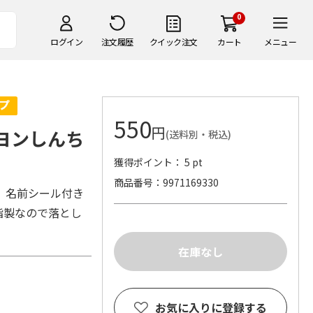
0
ログイン
注文履歴
クイック注文
カート
メニュー
550
円
レヨンしんち
(送料別・税込)
獲得ポイント： 5 pt
商品番号
9971169330
。名前シール付き
脂製なので落とし
お気に入りに登録する