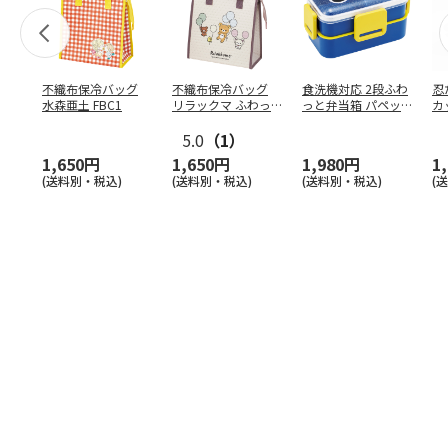
不織布保冷バッグ
不織布保冷バッグ
食洗機対応 2段ふわ
忍
水森亜土 FBC1
リラックマ ふわっ
っと弁当箱 パペッ
カ
と風船 FBC1
トスンスン PFLW
…
り
5.0
（1）
田
1,650円
1,650円
1,980円
1
(送料別・税込)
(送料別・税込)
(送料別・税込)
(