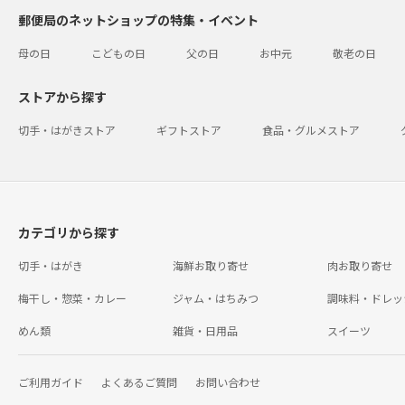
郵便局のネットショップの特集・イベント
母の日
こどもの日
父の日
お中元
敬老の日
ストアから探す
切手・はがきストア
ギフトストア
食品・グルメストア
カテゴリから探す
切手・はがき
海鮮お取り寄せ
肉お取り寄せ
梅干し・惣菜・カレー
ジャム・はちみつ
調味料・ドレッ
めん類
雑貨・日用品
スイーツ
ご利用ガイド
よくあるご質問
お問い合わせ