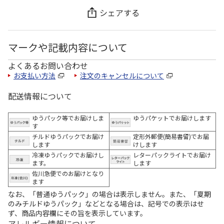
シェアする
マークや記載内容について
よくあるお問い合わせ
お支払い方法
注文のキャンセルについて
配送情報について
ゆうパック等でお届けしま
ゆうパケットでお届けします
す
チルドゆうパックでお届け
定形外郵便(簡易書留)でお届
します
けします
冷凍ゆうパックでお届けし
レターパックライトでお届け
ます。
します
佐川急便でのお届けとなり
ます
なお、「普通ゆうパック」の場合は表示しません。また、「夏期
のみチルドゆうパック」などとなる場合は、記号での表示はせ
ず、商品内容欄にその旨を表示しています。
アレルギー情報について