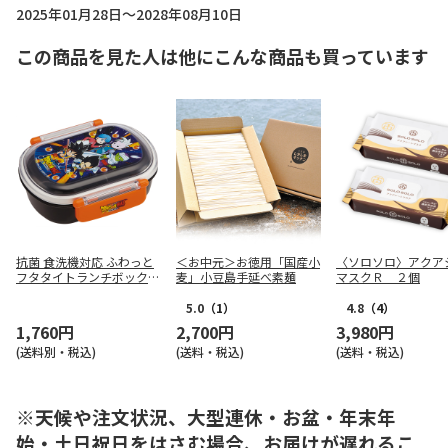
2025年01月28日～2028年08月10日
この商品を見た人は他にこんな商品も買っています
抗菌 食洗機対応 ふわっと
＜お中元＞お徳用「国産小
〈ソロソロ〉アクア
フタタイトランチボックス
麦」小豆島手延べ素麺
マスクＲ ２個
小判 ドラゴンボール DAIM
A QAF2BAAG
5.0
（1）
4.8
（4）
1,760円
2,700円
3,980円
(送料別・税込)
(送料・税込)
(送料・税込)
※天候や注文状況、大型連休・お盆・年末年
始・土日祝日をはさむ場合、お届けが遅れるこ