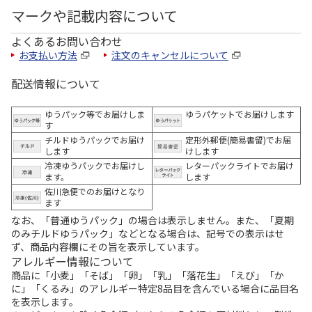
マークや記載内容について
よくあるお問い合わせ
お支払い方法
注文のキャンセルについて
配送情報について
ゆうパック等でお届けしま
ゆうパケットでお届けします
す
チルドゆうパックでお届け
定形外郵便(簡易書留)でお届
します
けします
冷凍ゆうパックでお届けし
レターパックライトでお届け
ます。
します
佐川急便でのお届けとなり
ます
なお、「普通ゆうパック」の場合は表示しません。また、「夏期
のみチルドゆうパック」などとなる場合は、記号での表示はせ
ず、商品内容欄にその旨を表示しています。
アレルギー情報について
商品に「小麦」「そば」「卵」「乳」「落花生」「えび」「か
に」「くるみ」のアレルギー特定8品目を含んでいる場合に品目名
を表示します。