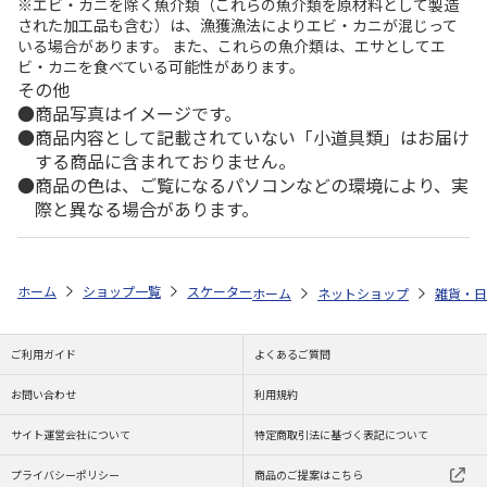
※エビ・カニを除く魚介類（これらの魚介類を原材料として製造
された加工品も含む）は、漁獲漁法によりエビ・カニが混じって
いる場合があります。 また、これらの魚介類は、エサとしてエ
ビ・カニを食べている可能性があります。
その他
商品写真はイメージです。
商品内容として記載されていない「小道具類」はお届け
する商品に含まれておりません。
商品の色は、ご覧になるパソコンなどの環境により、実
際と異なる場合があります。
ホーム
ショップ一覧
スケーター
歯ブラシ(園児用) やわらかめ SNOOPY
ホーム
ネットショップ
雑貨・日
ご利用ガイド
よくあるご質問
お問い合わせ
利用規約
サイト運営会社について
特定商取引法に基づく表記について
プライバシーポリシー
商品のご提案はこちら