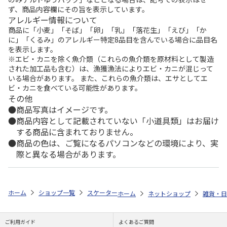
ず、商品内容欄にその旨を表示しています。
アレルギー情報について
商品に「小麦」「そば」「卵」「乳」「落花生」「えび」「か
に」「くるみ」のアレルギー特定8品目を含んでいる場合に品目名
を表示します。
※エビ・カニを除く魚介類（これらの魚介類を原材料として製造
された加工品も含む）は、漁獲漁法によりエビ・カニが混じって
いる場合があります。 また、これらの魚介類は、エサとしてエ
ビ・カニを食べている可能性があります。
その他
商品写真はイメージです。
商品内容として記載されていない「小道具類」はお届け
する商品に含まれておりません。
商品の色は、ご覧になるパソコンなどの環境により、実
際と異なる場合があります。
ホーム
ショップ一覧
スケーター
乳児用歯ブラシ3P やわらかめ SNOOPY
ホーム
ネットショップ
雑貨・日
ご利用ガイド
よくあるご質問