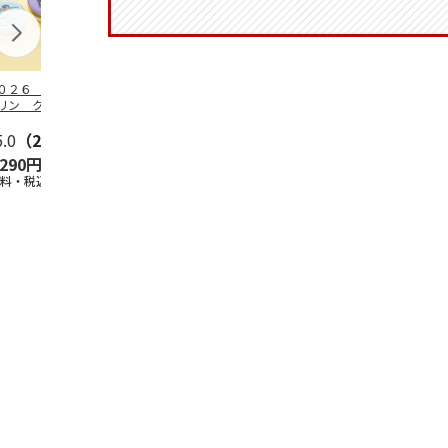
０２６ ポムポム
ハローキティ スキ
〈ソロソロ〉パーフ
ハローキティ
リン クッション
ンクリーム３本セッ
ェクトＵＶジェル
ションファン
ァンデーション３
ト
６本
ョン３個セッ
セ
5.0
…
（2）
5.0
（4）
4.8
（16）
,290円
2,670円
9,800円
4,290円
送料・税込)
(送料・税込)
(送料・税込)
(送料・税込)