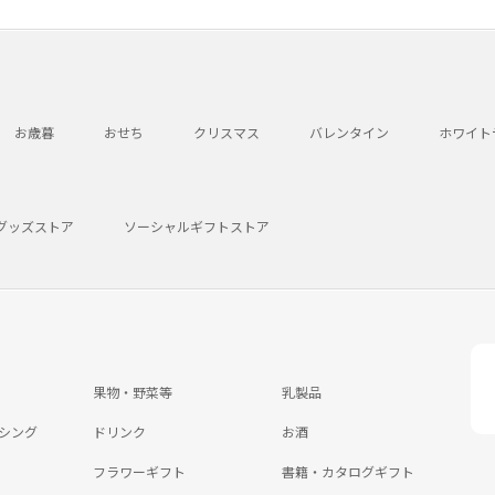
お歳暮
おせち
クリスマス
バレンタイン
ホワイト
グッズストア
ソーシャルギフトストア
果物・野菜等
乳製品
シング
ドリンク
お酒
フラワーギフト
書籍・カタログギフト