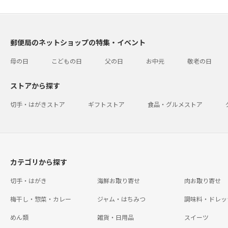
郵便局のネットショップの特集・イベント
母の日
こどもの日
父の日
お中元
敬老の日
ストアから探す
切手・はがきストア
ギフトストア
食品・グルメストア
カテゴリから探す
切手・はがき
海鮮お取り寄せ
肉お取り寄せ
梅干し・惣菜・カレー
ジャム・はちみつ
調味料・ドレッ
めん類
雑貨・日用品
スイーツ