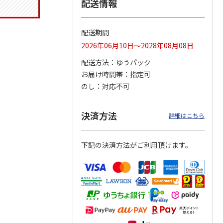
配送情報
配送期間
 クッ
２０２６ ポムポム
〈ソロソロ〉パーフ
〈ソロソロ〉アクア
2026年06月10日～2028年08月08日
デーシ
プリン フェイスパ
ェクトＵＶジェル
シートマスクＲ・パ
ト
ウダー３個セット
２本
ーフェクトＵＶジェ
配送方法
ゆうパック
5.0
（1）
4.8
（12）
ルセ
4.4
…
（10）
お届け時間帯
指定可
5,280円
3,980円
3,980円
のし
対応不可
(送料・税込)
(送料・税込)
(送料・税込)
決済方法
詳細はこちら
下記の決済方法がご利用頂けます。