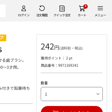
0
ログイン
注文履歴
クイック注文
カート
メニュー
242
円
S
(送料別・税込)
獲得ポイント： 2 pt
ける歯ブラシ。
商品番号
9971169241
の0～3才用。
数量
み付きで鉛筆持ち