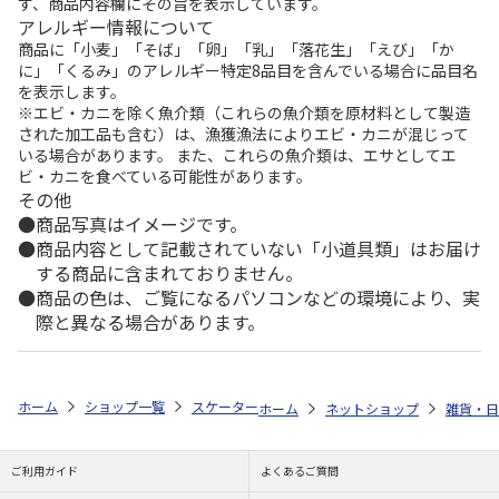
ず、商品内容欄にその旨を表示しています。
アレルギー情報について
商品に「小麦」「そば」「卵」「乳」「落花生」「えび」「か
に」「くるみ」のアレルギー特定8品目を含んでいる場合に品目名
を表示します。
※エビ・カニを除く魚介類（これらの魚介類を原材料として製造
された加工品も含む）は、漁獲漁法によりエビ・カニが混じって
いる場合があります。 また、これらの魚介類は、エサとしてエ
ビ・カニを食べている可能性があります。
その他
商品写真はイメージです。
商品内容として記載されていない「小道具類」はお届け
する商品に含まれておりません。
商品の色は、ご覧になるパソコンなどの環境により、実
際と異なる場合があります。
ホーム
ショップ一覧
スケーター
抗菌タイトランチボックス2段 すみ
ホーム
ネットショップ
雑貨・日
ご利用ガイド
よくあるご質問