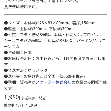
フタとシールブタを外して電子レンジOK。
食洗機は使用不可。
●サイズ：本体/約176×83×80mm、箸/約150mm
●容量：上段/約300ml、下段/約300ml
●材質：フタ・箸/AS樹脂、本体・仕切/ポリプロピレン、
シールブタ/EVA樹脂、止め具/ABS樹脂、パッキン/シリコ
ーンゴム
●生産国：日本
●お届け予定日：お申込みから、1週間程度でお届けしま
す。
●発送方法：ゆうパック
●送料等：お届け先ごと全国一律660円(税込)
●同梱：販売者が
スケーター株式会社
の商品のみ同梱可能
です。
1,980
円
(送料別・税込)
獲得ポイント： 19 pt