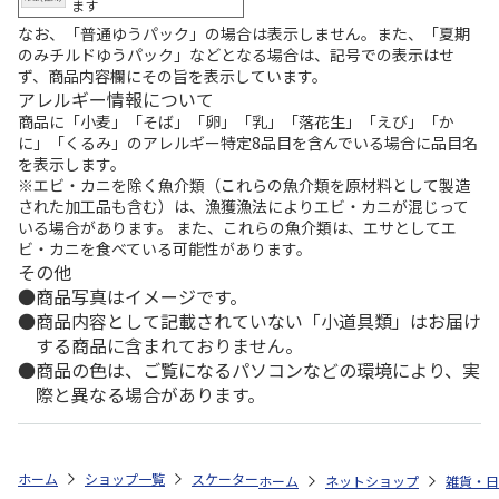
ます
なお、「普通ゆうパック」の場合は表示しません。また、「夏期
のみチルドゆうパック」などとなる場合は、記号での表示はせ
ず、商品内容欄にその旨を表示しています。
アレルギー情報について
商品に「小麦」「そば」「卵」「乳」「落花生」「えび」「か
に」「くるみ」のアレルギー特定8品目を含んでいる場合に品目名
を表示します。
※エビ・カニを除く魚介類（これらの魚介類を原材料として製造
された加工品も含む）は、漁獲漁法によりエビ・カニが混じって
いる場合があります。 また、これらの魚介類は、エサとしてエ
ビ・カニを食べている可能性があります。
その他
商品写真はイメージです。
商品内容として記載されていない「小道具類」はお届け
する商品に含まれておりません。
商品の色は、ご覧になるパソコンなどの環境により、実
際と異なる場合があります。
ホーム
ショップ一覧
スケーター
ふわっとタイトランチボックス 530ml 
ホーム
ネットショップ
雑貨・日