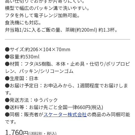
高い仕切りでおかずが片寄りにくい。
横型で幅広のパッキン溝で洗いやすい。
フタを外して電子レンジ加熱可能。
食洗機にも対応。
弁当箱1/2に入るご飯の量、茶碗(約200ml) 約1.3杯。
●サイズ:約206×104×70mm
●容量:約530ml
●材質：フタ/AS樹脂、本体・止め具・仕切り/ポリプロピ
レン、パッキン/シリコーンゴム
●生産国：日本
●お届け予定日：お申込みから、1週間程度でお届けしま
す。
●発送方法：ゆうパック
●送料等：お届け先ごと全国一律660円(税込)
●同梱：販売者が
スケーター株式会社
の商品のみ同梱可能
です。
1,760
円
(送料別・税込)