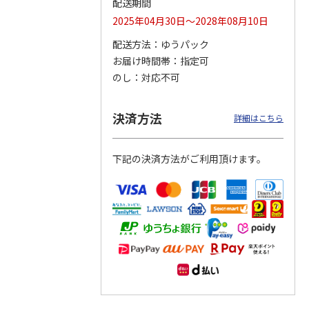
配送期間
2025年04月30日～2028年08月10日
配送方法
ゆうパック
お届け時間帯
指定可
りドリ
ふわっとフタタイト
コーデュロイ生地ラ
八角形ステンレスマ
ハロー
ランチボックス角型
ンチバッグ ハロー
グボトル 500ml リ
のし
対応不可
5MC
パペットスンスン
キティ KCOB2
ラックマ リラッ
…
R
…
1,485円
2,200円
4,510円
決済方法
詳細はこちら
)
(送料別・税込)
(送料別・税込)
(送料別・税込)
下記の決済方法がご利用頂けます。