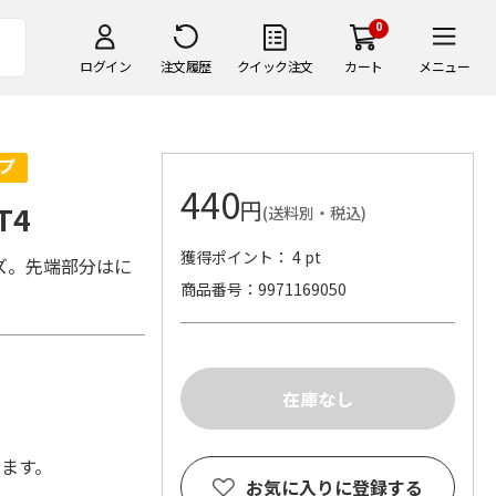
0
ログイン
注文履歴
クイック注文
カート
メニュー
440
円
T4
(送料別・税込)
獲得ポイント： 4 pt
ズ。先端部分はに
商品番号
9971169050
します。
お気に入りに登録する