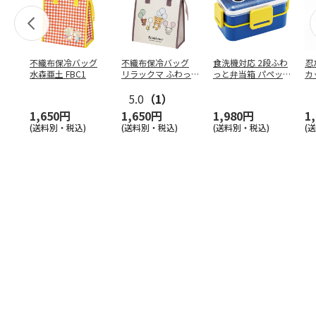
不織布保冷バッグ
不織布保冷バッグ
食洗機対応 2段ふわ
忍
水森亜土 FBC1
リラックマ ふわっ
っと弁当箱 パペッ
カ
と風船 FBC1
トスンスン PFLW
…
り
5.0
（1）
田
1,650円
1,650円
1,980円
1
(送料別・税込)
(送料別・税込)
(送料別・税込)
(