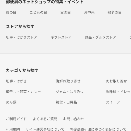
郵便局のネットショップの特集・イベント
母の日
こどもの日
父の日
お中元
敬老の日
ストアから探す
切手・はがきストア
ギフトストア
食品・グルメストア
カテゴリから探す
切手・はがき
海鮮お取り寄せ
肉お取り寄せ
梅干し・惣菜・カレー
ジャム・はちみつ
調味料・ドレッ
めん類
雑貨・日用品
スイーツ
ご利用ガイド
よくあるご質問
お問い合わせ
利用規約
サイト運営会社について
特定商取引法に基づく表記について