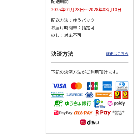
配送期間
2025年01月28日～2028年08月10日
配送方法
ゆうパック
お届け時間帯
指定可
トマグ
コーデュロイ生地ラ
八角形ステンレスマ
マスコット付箸・箸
ポムプ
ンチバッグ ハロー
グボトル 500ml リ
置きセット 21cm 干
のし
対応不可
4
キティ KCOB2
ラックマ リラッ
…
支箸 ポムポムプ
…
2,200円
4,510円
1,320円
決済方法
詳細はこちら
)
(送料別・税込)
(送料別・税込)
(送料別・税込)
下記の決済方法がご利用頂けます。