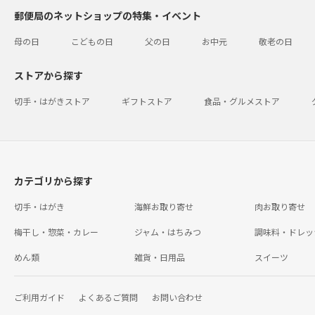
郵便局のネットショップの特集・イベント
母の日
こどもの日
父の日
お中元
敬老の日
ストアから探す
切手・はがきストア
ギフトストア
食品・グルメストア
カテゴリから探す
切手・はがき
海鮮お取り寄せ
肉お取り寄せ
梅干し・惣菜・カレー
ジャム・はちみつ
調味料・ドレッ
めん類
雑貨・日用品
スイーツ
ご利用ガイド
よくあるご質問
お問い合わせ