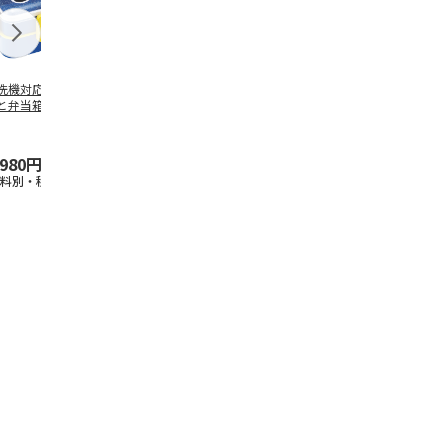
洗機対応 2段ふわ
抗菌食洗機対応 ふ
マスコット入りドリ
陶器ダイカッ
と弁当箱 パペッ
わっと弁当箱 530ml
ンクボトル ハロー
カップ ポム
スンスン PFLW
…
水森亜土 PF
…
キティ PSPR5MC
リン CHMGD
,980円
1,760円
3,300円
2,970円
送料別・税込)
(送料別・税込)
(送料別・税込)
(送料別・税込