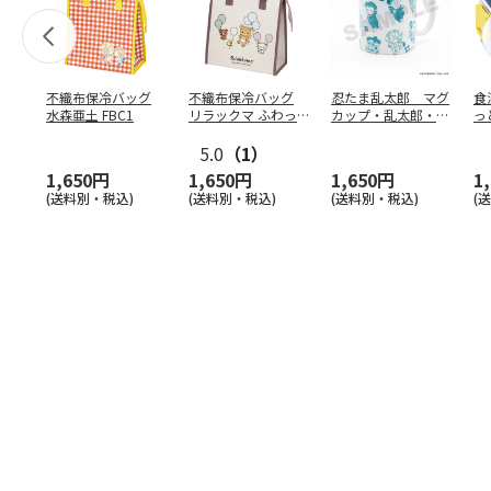
不織布保冷バッグ
不織布保冷バッグ
忍たま乱太郎 マグ
食
水森亜土 FBC1
リラックマ ふわっ
カップ・乱太郎・き
っ
と風船 FBC1
り丸・しんべヱ・山
ト
5.0
（1）
田伝
…
1,650円
1,650円
1,650円
1
(送料別・税込)
(送料別・税込)
(送料別・税込)
(