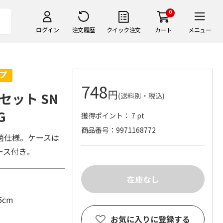
0
ログイン
注文履歴
クイック注文
カート
メニュー
748
円
ット SN
(送料別・税込)
G
獲得ポイント： 7 pt
商品番号
9971168772
菌仕様。ケースは
ース付き。
5cm
お気に入りに登録する