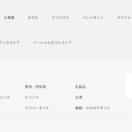
お歳暮
おせち
クリスマス
バレンタイン
ホワイト
グッズストア
ソーシャルギフトストア
果物・野菜等
乳製品
シング
ドリンク
お酒
フラワーギフト
書籍・カタログギフト