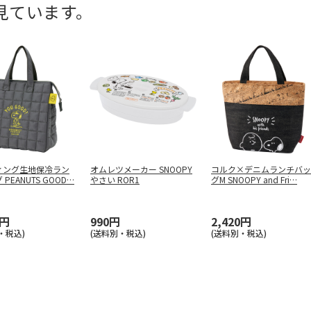
見ています。
ィング生地保冷ラン
オムレツメーカー SNOOPY
コルク×デニムランチバッ
PEANUTS GOOD
…
やさい ROR1
グM SNOOPY and Fri
…
0円
990円
2,420円
・税込)
(送料別・税込)
(送料別・税込)