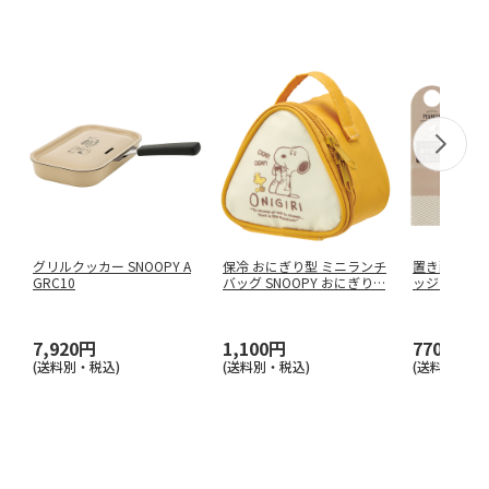
グリルクッカー SNOOPY A
保冷 おにぎり型 ミニランチ
置き配シート 
GRC10
バッグ SNOOPY おにぎり
…
ッジ ZOS1
7,920円
1,100円
770円
(送料別・税込)
(送料別・税込)
(送料別・税込