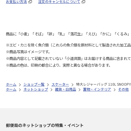
お支払い方法
注文のキャンセルについて
商品に「小麦」「そば」「卵」「乳」「落花生」「えび」「かに」「くるみ」
※エビ・カニを除く魚介類（これらの魚介類を原材料として製造された加工品
※商品写真はイメージです。
※商品内容として記載されていない「小道具類」はお届けする商品に含まれて
※商品の色は、印刷の都合により、実際と異なる場合があります。
ホーム
ショップ一覧
スケーター
特大レジャーバッグ 110L SNOOPY 
ホーム
ネットショップ
雑貨・日用品
置物・インテリア
その他
郵便局のネットショップの特集・イベント