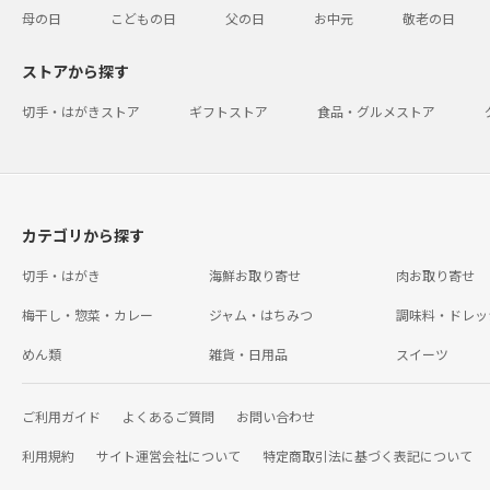
母の日
こどもの日
父の日
お中元
敬老の日
ストアから探す
切手・はがきストア
ギフトストア
食品・グルメストア
カテゴリから探す
切手・はがき
海鮮お取り寄せ
肉お取り寄せ
梅干し・惣菜・カレー
ジャム・はちみつ
調味料・ドレッ
めん類
雑貨・日用品
スイーツ
ご利用ガイド
よくあるご質問
お問い合わせ
利用規約
サイト運営会社について
特定商取引法に基づく表記について