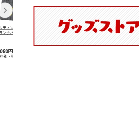
ルティング生地保
創作提灯 ひなげし
香立て square | 無為
保冷ポーチ付
ランチバッグ
【弔事用】
（MUI）
ュランチバッ
ANUTS GOOD
…
SNOOPY ク
…
,080円
18,500円
19,250円
2,200円
送料別・税込)
(送料・税込)
(送料別・税込)
(送料別・税込