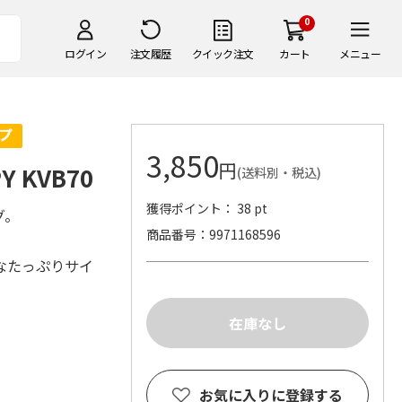
0
ログイン
注文履歴
クイック注文
カート
メニュー
3,850
円
 KVB70
(送料別・税込)
獲得ポイント： 38 pt
グ。
商品番号
9971168596
なたっぷりサイ
お気に入りに登録する