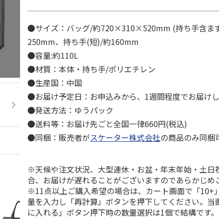
●サイズ：バッグ/約720×310×520mm (持ち手含ま
250mm、持ち手(短)/約160mm
●容量:約110L
●材質：本体・持ち手/ポリエチレン
●生産国：中国
●お届け予定日：お申込みから、1週間程度でお届け
●発送方法：ゆうパック
●送料等：お届け先ごと全国一律660円(税込)
●同梱：販売者が
スケーター株式会社
の商品のみ同梱
※天候や注文状況、大型連休・お盆・年末年始・土日
合、お届けが遅れることがございますのであらかじめ
※11点以上ご購入希望の場合は、カート画面で「10+
量を入力し「再計算」ボタンを押下してください。当
に入れる」ボタン押下時の数量選択は1個で結構です。