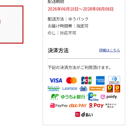
配送期間
2026年06月10日～2028年08月08日
配送方法
ゆうパック
お届け時間帯
指定可
メッシ
夢あんどん（桜）
保冷ポーチ付メッシ
かすみほのか（１
グ
【弔事用】
ュトートバッグ
対）【弔事用】
のし
対応不可
ッキー
PEANUTS バッジ
…
4.0
（1）
29,150円
3,080円
14,300円
決済方法
詳細はこちら
)
(送料・税込)
(送料別・税込)
(送料・税込)
下記の決済方法がご利用頂けます。