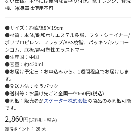
ない仕様。本体には便利な目盛り付き。電子レンジ、食洗
機、冷凍庫は使用不可。
●サイズ：約直径8×19cm
●材質：本体/飽和ポリエステル樹脂、フタ・シェイカー/
ポリプロピレン、フラップ/ABS樹脂、パッキン/シリコー
ンゴム、底板/熱可塑性エラストマー
●生産国：中国
●容量：約420ml
●お届け予定日：お申込みから、1週間程度でお届けしま
す。
●発送方法：ゆうパック
●送料等：お届け先ごと全国一律660円(税込)
●同梱：販売者が
スケーター株式会社
の商品のみ同梱可能
です。
2,860
円
(送料別・税込)
獲得ポイント： 28 pt