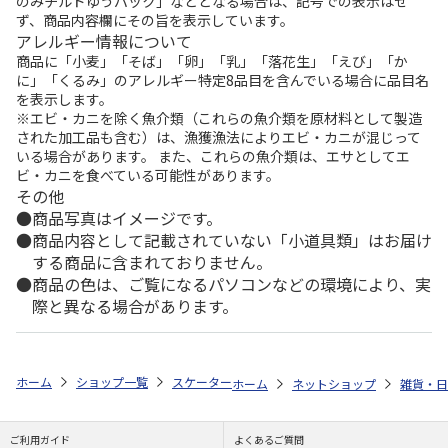
のみチルドゆうパック」などとなる場合は、記号での表示はせ
ず、商品内容欄にその旨を表示しています。
アレルギー情報について
商品に「小麦」「そば」「卵」「乳」「落花生」「えび」「か
に」「くるみ」のアレルギー特定8品目を含んでいる場合に品目名
を表示します。
※エビ・カニを除く魚介類（これらの魚介類を原材料として製造
された加工品も含む）は、漁獲漁法によりエビ・カニが混じって
いる場合があります。 また、これらの魚介類は、エサとしてエ
ビ・カニを食べている可能性があります。
その他
商品写真はイメージです。
商品内容として記載されていない「小道具類」はお届け
する商品に含まれておりません。
商品の色は、ご覧になるパソコンなどの環境により、実
際と異なる場合があります。
ホーム
ショップ一覧
スケーター
シェイカー付タンブラー PEANUTS バ
ホーム
ネットショップ
雑貨・日
ご利用ガイド
よくあるご質問