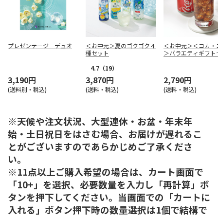
プレゼンテージ デュオ
＜お中元＞夏のゴクゴク４
＜お中元＞＜コカ・
種セット
＞バラエティギフト
（１５本）
4.7
（19）
3,190円
3,870円
2,790円
(送料別・税込)
(送料・税込)
(送料・税込)
※天候や注文状況、大型連休・お盆・年末年
始・土日祝日をはさむ場合、お届けが遅れるこ
とがございますのであらかじめご了承くださ
い。
※11点以上ご購入希望の場合は、カート画面で
「10+」を選択、必要数量を入力し「再計算」ボ
タンを押下してください。当画面での「カートに
入れる」ボタン押下時の数量選択は1個で結構で