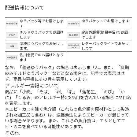
配送情報について
ゆうパック等でお届けしま
ゆうパケットでお届けします
す
チルドゆうパックでお届け
定形外郵便(簡易書留)でお届
します
けします
冷凍ゆうパックでお届けし
レターパックライトでお届け
ます。
します
佐川急便でのお届けとなり
ます
なお、「普通ゆうパック」の場合は表示しません。また、「夏期
のみチルドゆうパック」などとなる場合は、記号での表示はせ
ず、商品内容欄にその旨を表示しています。
アレルギー情報について
商品に「小麦」「そば」「卵」「乳」「落花生」「えび」「か
に」「くるみ」のアレルギー特定8品目を含んでいる場合に品目名
を表示します。
※エビ・カニを除く魚介類（これらの魚介類を原材料として製造
された加工品も含む）は、漁獲漁法によりエビ・カニが混じって
いる場合があります。 また、これらの魚介類は、エサとしてエ
ビ・カニを食べている可能性があります。
その他