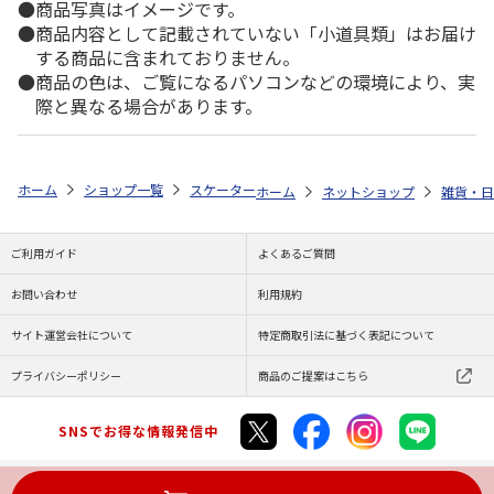
商品写真はイメージです。
商品内容として記載されていない「小道具類」はお届け
する商品に含まれておりません。
商品の色は、ご覧になるパソコンなどの環境により、実
際と異なる場合があります。
ホーム
ショップ一覧
スケーター
救急絆創膏(ばんそうこう) M 20枚入 
ホーム
ネットショップ
雑貨・日
ご利用ガイド
よくあるご質問
お問い合わせ
利用規約
サイト運営会社について
特定商取引法に基づく表記について
プライバシーポリシー
商品のご提案はこちら
SNSでお得な情報発信中