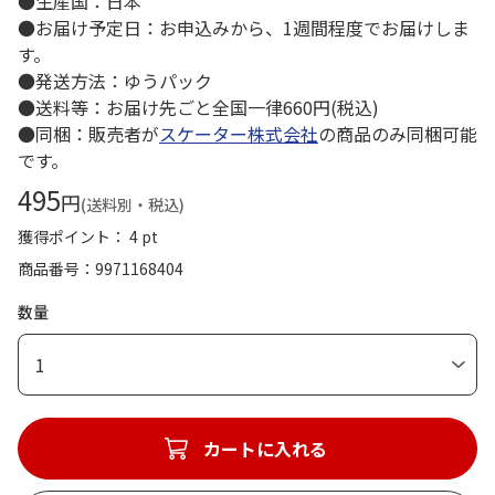
●生産国：日本
●お届け予定日：お申込みから、1週間程度でお届けしま
す。
●発送方法：ゆうパック
●送料等：お届け先ごと全国一律660円(税込)
●同梱：販売者が
スケーター株式会社
の商品のみ同梱可能
です。
495
円
(送料別・税込)
獲得ポイント： 4 pt
商品番号
9971168404
数量
1
カートに入れる