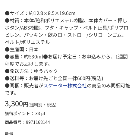
●サイズ：約12.8×8.5×19.6cm
●材質：本体/飽和ポリエステル樹脂、本体カバー・押し
ボタン/ABS樹脂、フタ・キャップ・ベルト止具/ポリプロ
ピレン、パッキン・飲み口・ストロー/シリコーンゴム、
ベルト/ポリエステル
●生産国：日本
●容量：約530ml●お届け予定日：お申込みから、1週間
程度でお届けします。
●発送方法：ゆうパック
●送料等：お届け先ごと全国一律660円(税込)
●同梱：販売者が
スケーター株式会社
の商品のみ同梱可能
です。
3,300
円
(送料別・税込)
獲得ポイント： 33 pt
商品番号
9971168144
数量