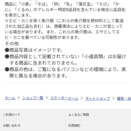
商品に「小麦」「そば」「卵」「乳」「落花生」「えび」「か
に」「くるみ」のアレルギー特定8品目を含んでいる場合に品目名
を表示します。
※エビ・カニを除く魚介類（これらの魚介類を原材料として製造
された加工品も含む）は、漁獲漁法によりエビ・カニが混じって
いる場合があります。 また、これらの魚介類は、エサとしてエ
ビ・カニを食べている可能性があります。
その他
商品写真はイメージです。
商品内容として記載されていない「小道具類」はお届け
する商品に含まれておりません。
商品の色は、ご覧になるパソコンなどの環境により、実
際と異なる場合があります。
ホーム
ショップ一覧
スケーター
ワンプッシュストローボトル SNOOPY 8
ホーム
ネットショップ
雑貨・日
ご利用ガイド
よくあるご質問
お問い合わせ
利用規約