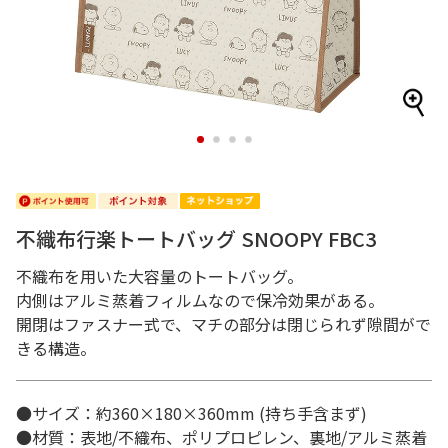
1
2
3
4
不織布行楽トートバッグ SNOOPY FBC3
不織布を用いた大容量のトートバッグ。
内側はアルミ蒸着フィルムなので保冷効果がある。
開閉はファスナー式で、マチの部分は閉じられず隙間がで
きる構造。
●サイズ：約360×180×360mm (持ち手含まず)
●材質：表地/不織布、ポリプロピレン、裏地/アルミ蒸着