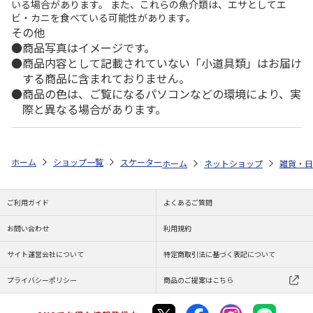
いる場合があります。 また、これらの魚介類は、エサとしてエ
ビ・カニを食べている可能性があります。
その他
商品写真はイメージです。
商品内容として記載されていない「小道具類」はお届け
する商品に含まれておりません。
商品の色は、ご覧になるパソコンなどの環境により、実
際と異なる場合があります。
ホーム
ショップ一覧
スケーター
不織布行楽トートバッグ SNOOPY F
ホーム
ネットショップ
雑貨・日
ご利用ガイド
よくあるご質問
お問い合わせ
利用規約
サイト運営会社について
特定商取引法に基づく表記について
プライバシーポリシー
商品のご提案はこちら