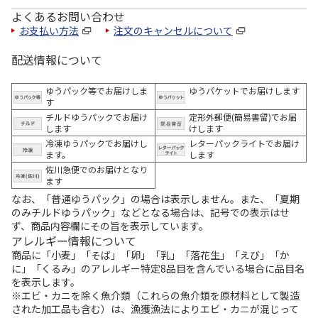
よくあるお問い合わせ
お支払い方法
注文のキャンセルについて
配送情報について
ゆうパック等でお届けしま
ゆうパケットでお届けします
す
チルドゆうパックでお届け
定形外郵便(簡易書留)でお届
します
けします
冷凍ゆうパックでお届けし
レターパックライトでお届け
ます。
します
佐川急便でのお届けとなり
ます
なお、「普通ゆうパック」の場合は表示しません。また、「夏期
のみチルドゆうパック」などとなる場合は、記号での表示はせ
ず、商品内容欄にその旨を表示しています。
アレルギー情報について
商品に「小麦」「そば」「卵」「乳」「落花生」「えび」「か
に」「くるみ」のアレルギー特定8品目を含んでいる場合に品目名
を表示します。
※エビ・カニを除く魚介類（これらの魚介類を原材料として製造
された加工品も含む）は、漁獲漁法によりエビ・カニが混じって