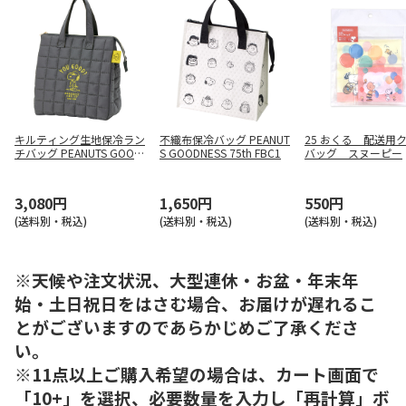
キルティング生地保冷ラン
不織布保冷バッグ PEANUT
25 おくる 配送用
チバッグ PEANUTS GOOD
S GOODNESS 75th FBC1
バッグ スヌーピー
NESS 75th KBCB5
3,080円
1,650円
550円
(送料別・税込)
(送料別・税込)
(送料別・税込)
※天候や注文状況、大型連休・お盆・年末年
始・土日祝日をはさむ場合、お届けが遅れるこ
とがございますのであらかじめご了承くださ
い。
※11点以上ご購入希望の場合は、カート画面で
「10+」を選択、必要数量を入力し「再計算」ボ