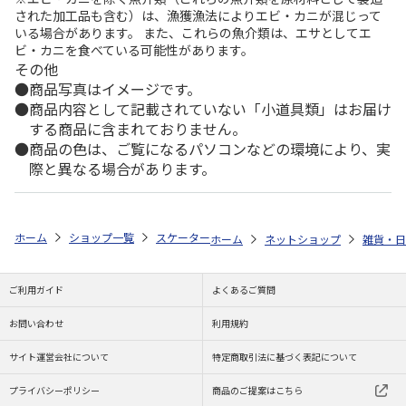
された加工品も含む）は、漁獲漁法によりエビ・カニが混じって
いる場合があります。 また、これらの魚介類は、エサとしてエ
ビ・カニを食べている可能性があります。
その他
商品写真はイメージです。
商品内容として記載されていない「小道具類」はお届け
する商品に含まれておりません。
商品の色は、ご覧になるパソコンなどの環境により、実
際と異なる場合があります。
ホーム
ショップ一覧
スケーター
コンビニコーヒーステンレスタンブラー S 
ホーム
ネットショップ
雑貨・日
ご利用ガイド
よくあるご質問
お問い合わせ
利用規約
サイト運営会社について
特定商取引法に基づく表記について
プライバシーポリシー
商品のご提案はこちら