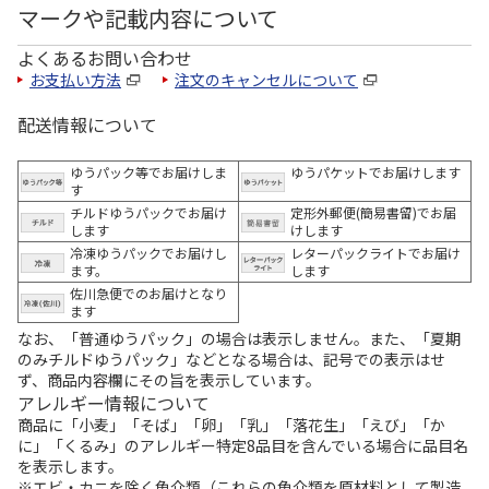
マークや記載内容について
よくあるお問い合わせ
お支払い方法
注文のキャンセルについて
配送情報について
ゆうパック等でお届けしま
ゆうパケットでお届けします
す
チルドゆうパックでお届け
定形外郵便(簡易書留)でお届
します
けします
冷凍ゆうパックでお届けし
レターパックライトでお届け
ます。
します
佐川急便でのお届けとなり
ます
なお、「普通ゆうパック」の場合は表示しません。また、「夏期
のみチルドゆうパック」などとなる場合は、記号での表示はせ
ず、商品内容欄にその旨を表示しています。
アレルギー情報について
商品に「小麦」「そば」「卵」「乳」「落花生」「えび」「か
に」「くるみ」のアレルギー特定8品目を含んでいる場合に品目名
を表示します。
※エビ・カニを除く魚介類（これらの魚介類を原材料として製造