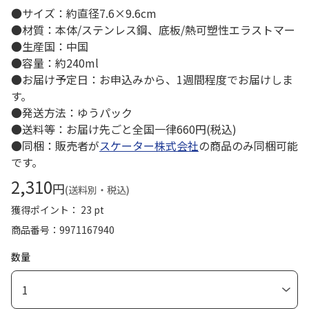
●サイズ：約直径7.6×9.6cm
●材質：本体/ステンレス鋼、底板/熱可塑性エラストマー
●生産国：中国
●容量：約240ml
●お届け予定日：お申込みから、1週間程度でお届けしま
す。
●発送方法：ゆうパック
●送料等：お届け先ごと全国一律660円(税込)
●同梱：販売者が
スケーター株式会社
の商品のみ同梱可能
です。
2,310
円
(送料別・税込)
獲得ポイント： 23 pt
商品番号
9971167940
数量
1