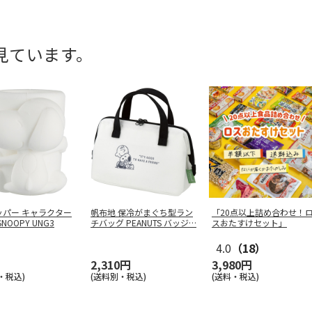
見ています。
ッパー キャラクター
帆布地 保冷がまぐち型ラン
「20点以上詰め合わせ！
NOOPY UNG3
チバッグ PEANUTS バッジ
…
スおたすけセット」
4.0
（18）
2,310円
3,980円
・税込)
(送料別・税込)
(送料・税込)