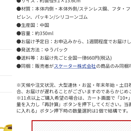
●サイズ：約直径9.1×13.6cm
●材質：本体内側・本体外側/ステンレス鋼、フタ・フ
ピレン、パッキン/シリコーンゴム
●生産国：中国
●容量：約350ml
●お届け予定日：お申込みから、1週間程度でお届け
●発送方法：ゆうパック
●送料等：お届け先ごと全国一律660円(税込)
●同梱：販売者が
スケーター株式会社
の商品のみ同梱
※天候や注文状況、大型連休・お盆・年末年始・土日
合、お届けが遅れることがございますのであらかじめ
※11点以上ご購入希望の場合は、カート画面で「10+
量を入力し「再計算」ボタンを押下してください。当
に入れる」ボタン押下時の数量選択は1個で結構です。