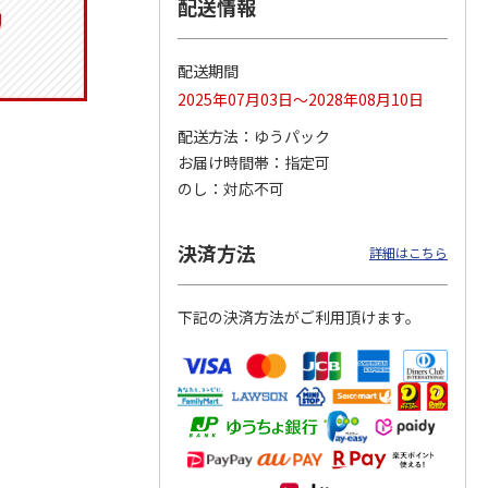
配送情報
配送期間
りドリ
コーデュロイ生地ラ
マスコット付箸・箸
八角形ステンレスマ
2025年07月03日～2028年08月10日
ハロー
ンチバッグ ハロー
置きセット 21cm 干
グボトル 500ml リ
5MC
キティ KCOB2
支箸 ポムポムプ
…
ラックマ リラッ
…
配送方法
ゆうパック
お届け時間帯
指定可
2,200円
1,320円
4,510円
のし
対応不可
)
(送料別・税込)
(送料別・税込)
(送料別・税込)
決済方法
詳細はこちら
下記の決済方法がご利用頂けます。