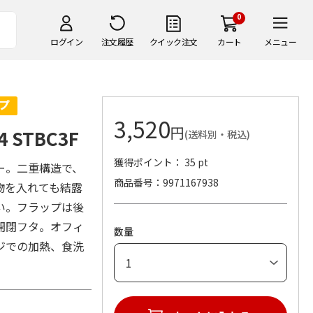
0
ログイン
注文履歴
クイック注文
カート
メニュー
3,520
円
 STBC3F
(送料別・税込)
獲得ポイント： 35 pt
ー。二重構造で、
商品番号
9971167938
物を入れても結露
い。フラップは後
開閉フタ。オフィ
数量
ジでの加熱、食洗