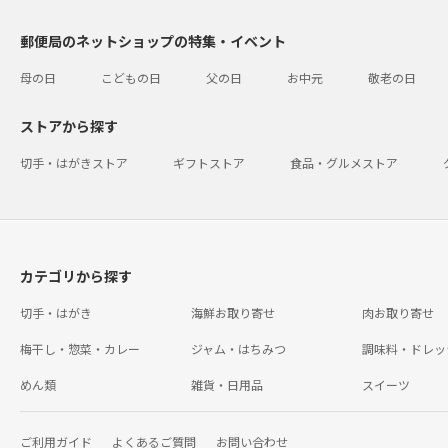
郵便局のネットショップの特集・イベント
母の日
こどもの日
父の日
お中元
敬老の日
ストアから探す
切手・はがきストア
ギフトストア
食品・グルメストア
カテゴリから探す
切手・はがき
海鮮お取り寄せ
肉お取り寄せ
梅干し・惣菜・カレー
ジャム・はちみつ
調味料・ドレッ
めん類
雑貨・日用品
スイーツ
ご利用ガイド
よくあるご質問
お問い合わせ