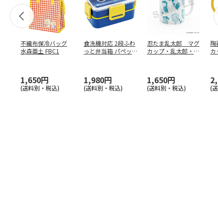
不織布保冷バッグ
食洗機対応 2段ふわ
忍たま乱太郎 マグ
陶
水森亜土 FBC1
っと弁当箱 パペッ
カップ・乱太郎・き
カ
トスンスン PFLW
…
り丸・しんべヱ・山
リ
田伝
…
1,650円
1,980円
1,650円
2
(送料別・税込)
(送料別・税込)
(送料別・税込)
(