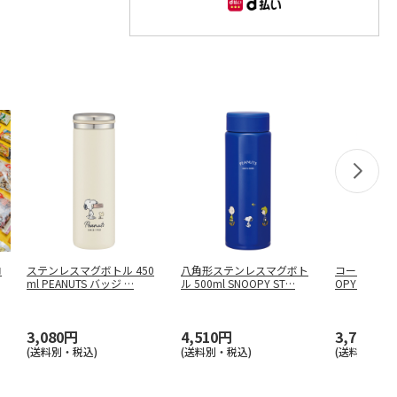
ロ
ステンレスマグボトル 450
八角形ステンレスマグボト
コーヒータンブ
ml PEANUTS バッジ
…
ル 500ml SNOOPY ST
…
OPY クッキー
3,080円
4,510円
3,740円
(送料別・税込)
(送料別・税込)
(送料別・税込