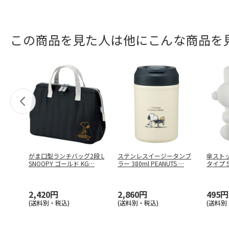
この商品を見た人は他にこんな商品を
がま口型ランチバッグ2段 L
ステンレスイージータンブ
傘スト
SNOOPY ゴールド KG
…
ラー 380ml PEANUTS
…
タイプ S
2,420円
2,860円
495円
(送料別・税込)
(送料別・税込)
(送料別