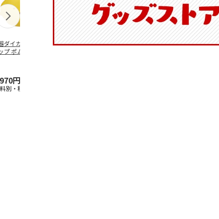
器ダイカットマグ
抗菌食洗機対応 ふ
ふわっとフタタイト
マスコット入
ップ ポムポムプ
わっと弁当箱 530ml
ランチボックス角型
ンクボトル 
ン CHMGD4
水森亜土 PF
…
パペットスンスン
キティ PSPR
R
…
,970円
1,760円
1,485円
3,300円
送料別・税込)
(送料別・税込)
(送料別・税込)
(送料別・税込