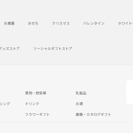
お歳暮
おせち
クリスマス
バレンタイン
ホワイト
グッズストア
ソーシャルギフトストア
果物・野菜等
乳製品
シング
ドリンク
お酒
フラワーギフト
書籍・カタログギフト