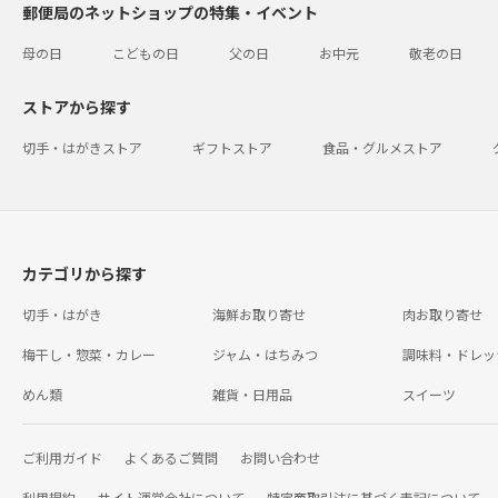
郵便局のネットショップの特集・イベント
母の日
こどもの日
父の日
お中元
敬老の日
ストアから探す
切手・はがきストア
ギフトストア
食品・グルメストア
カテゴリから探す
切手・はがき
海鮮お取り寄せ
肉お取り寄せ
梅干し・惣菜・カレー
ジャム・はちみつ
調味料・ドレッ
めん類
雑貨・日用品
スイーツ
ご利用ガイド
よくあるご質問
お問い合わせ
利用規約
サイト運営会社について
特定商取引法に基づく表記について