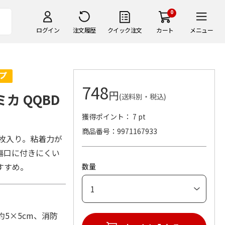
0
ログイン
注文履歴
クイック注文
カート
メニュー
748
円
カ QQBD
(送料別・税込)
獲得ポイント： 7 pt
商品番号
9971167933
0枚入り。粘着力が
傷口に付きにくい
すすめ。
数量
約5×5cm、消防