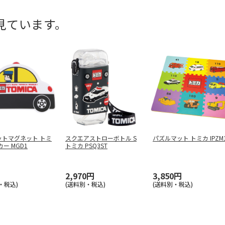
見ています。
ットマグネット トミ
スクエアストローボトル S
パズルマット トミカ IPZM
カー MGD1
トミカ PSQ3ST
2,970円
3,850円
・税込)
(送料別・税込)
(送料別・税込)