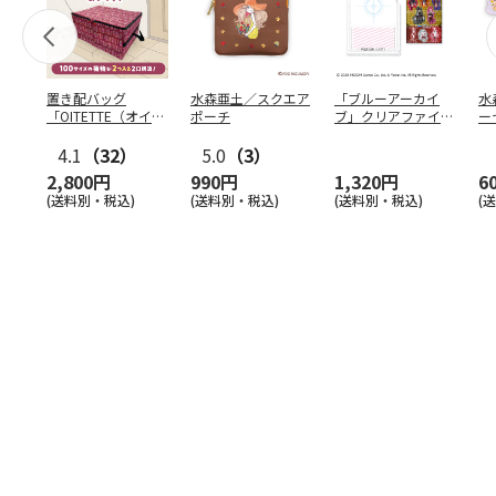
置き配バッグ
水森亜土／スクエア
「ブルーアーカイ
水
「OITETTE（オイテ
ポーチ
ブ」クリアファイル
ー
ッテ）」
&ステッカーセット
4.1
（32）
5.0
（3）
2,800円
990円
1,320円
6
(送料別・税込)
(送料別・税込)
(送料別・税込)
(