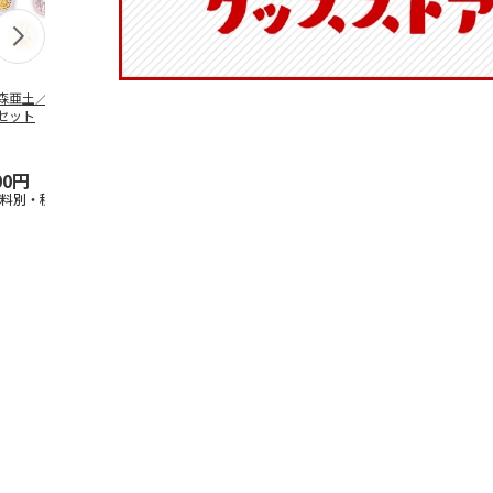
森亜土／ステッカ
リラックマ／マルチ
ポムポムプリン30th
アニメ『ジョ
セット
ケース
おもちもちもちマス
奇妙な冒険 
コット
風』チョコラ
5.0
（6）
セッ
5.0
…
（7）
00円
1,100円
2,200円
1,969円
送料別・税込)
(送料別・税込)
(送料別・税込)
(送料別・税込