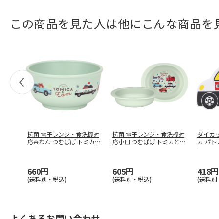
この商品を見た人は他にこんな商品を
抗菌 電子レンジ・食洗機対
抗菌 電子レンジ・食洗機対
ダイカ
応茶わん つむぱぱ トミカと
応小皿 つむぱぱ トミカとト
カ パト
トム
…
ム
…
660円
605円
418円
(送料別・税込)
(送料別・税込)
(送料別
よくあるお問い合わせ