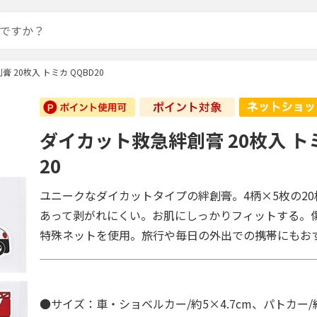
 20枚入 トミカ QQBD20
ダイカット救急絆創膏 20枚入 トミ
20
ユニークなダイカットタイプの絆創膏。4柄×5枚の2
あって剥がれにくい。お肌にしっかりフィットする。
特殊ネットを使用。旅行や毎日の外出での携帯にもお
●サイズ：車・ショベルカー/約5×4.7cm、パトカー/