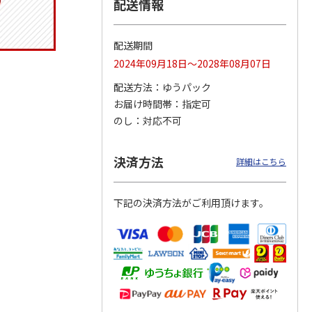
配送情報
配送期間
ジョの
令和八年七月場所
ポムポムプリン30th
リラックマ／クリア
2024年09月18日～2028年08月07日
黄金の
優勝力士純金製小判
おもちもちもちクッ
ファイル３点セット
ータと
【安青錦】
ション
配送方法
ゆうパック
お届け時間帯
指定可
605,000円
4,950円
750円
のし
対応不可
)
(送料・税込)
(送料別・税込)
(送料別・税込)
決済方法
詳細はこちら
下記の決済方法がご利用頂けます。