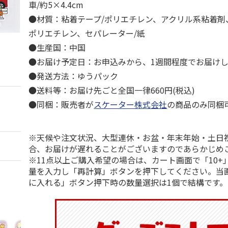
車/約5×4.4cm
●材質：粘着テープ/ポリエチレン、アクリル系粘着剤
ポリエチレン、セパレーター/紙
●生産国：中国
●お届け予定日：お申込みから、1週間程度でお届け
●発送方法：ゆうパック
●送料等：お届け先ごと全国一律660円(税込)
●同梱：販売者が
スケーター株式会社
の商品のみ同梱
※天候や注文状況、大型連休・お盆・年末年始・土日
合、お届けが遅れることがございますのであらかじめ
※11点以上ご購入希望の場合は、カート画面で「10+
量を入力し「再計算」ボタンを押下してください。当
に入れる」ボタン押下時の数量選択は1個で結構です。