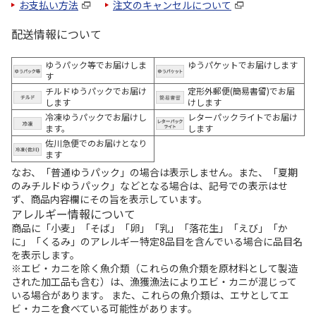
お支払い方法
注文のキャンセルについて
配送情報について
ゆうパック等でお届けしま
ゆうパケットでお届けします
す
チルドゆうパックでお届け
定形外郵便(簡易書留)でお届
します
けします
冷凍ゆうパックでお届けし
レターパックライトでお届け
ます。
します
佐川急便でのお届けとなり
ます
なお、「普通ゆうパック」の場合は表示しません。また、「夏期
のみチルドゆうパック」などとなる場合は、記号での表示はせ
ず、商品内容欄にその旨を表示しています。
アレルギー情報について
商品に「小麦」「そば」「卵」「乳」「落花生」「えび」「か
に」「くるみ」のアレルギー特定8品目を含んでいる場合に品目名
を表示します。
※エビ・カニを除く魚介類（これらの魚介類を原材料として製造
された加工品も含む）は、漁獲漁法によりエビ・カニが混じって
いる場合があります。 また、これらの魚介類は、エサとしてエ
ビ・カニを食べている可能性があります。