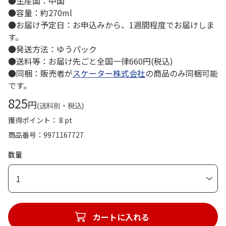
●生産国：中国
●容量：約270ml
●お届け予定日：お申込みから、1週間程度でお届けしま
す。
●発送方法：ゆうパック
●送料等：お届け先ごと全国一律660円(税込)
●同梱：販売者が
スケーター株式会社
の商品のみ同梱可能
です。
825
円
(送料別・税込)
獲得ポイント： 8 pt
商品番号
9971167727
数量
1
カートに入れる