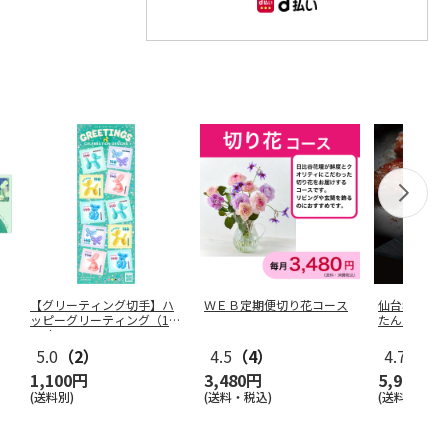
【グリーティング切手】ハ
ＷＥＢ定期便切り花コース
仙台名物 
ッピーグリーティング（11
たん Ｂ
0円）
5.0
（2）
4.5
（4）
4.7
（3）
1,100円
3,480円
5,980円
(送料別)
(送料・税込)
(送料・税込)