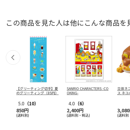
この商品を見た人は他にこんな商品を
【グリーティング切手】夏
SANRIO CHARACTERS -CO
立体ネ
のグリーティング（85円）
OKING-
ス ネコバ
5.0
（10）
4.0
（6）
850円
2,400円
3,08
(送料別)
(送料別・税込)
(送料別