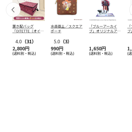
置き配バッグ
水森亜土／スクエア
「ブルーアーカイ
「
「OITETTE（オイテ
ポーチ
ブ」オリジナルアク
ブ
ッテ）」
リルスタンド（イロ
&
4.0
（31）
5.0
（3）
ハ）
2,800円
990円
1,650円
1
(送料別・税込)
(送料別・税込)
(送料別・税込)
(