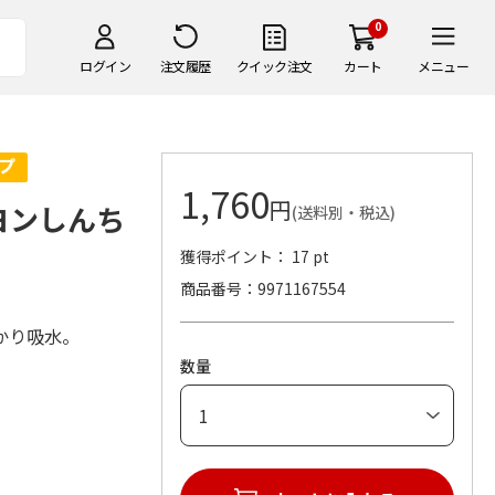
0
ログイン
注文履歴
クイック注文
カート
メニュー
1,760
円
ヨンしんち
(送料別・税込)
獲得ポイント： 17 pt
商品番号
9971167554
かり吸水。
数量