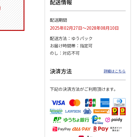
配送情報
配送期間
マルチ
令和八年七月場所
リラックマ／クリア
「犬夜叉」アクリル
2025年02月27日～2028年08月10日
優勝力士純金製小判
ファイル３点セット
ジオラマスタンド
【安青錦】
（殺生丸）
配送方法
ゆうパック
5.0
（4）
お届け時間帯
指定可
605,000円
750円
3,300円
のし
対応不可
)
(送料・税込)
(送料別・税込)
(送料別・税込)
決済方法
詳細はこちら
下記の決済方法がご利用頂けます。