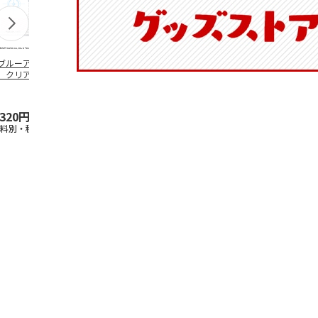
ブルーアーカイ
アニメ『ジョジョの
水森亜土／ステッカ
リラックマ／
」クリアファイル
奇妙な冒険 黄金の
ーセット
ケース
ステッカーセット
風』チョコラータと
セッ
5.0
…
（7）
5.0
（6）
,320円
1,969円
600円
1,100円
送料別・税込)
(送料別・税込)
(送料別・税込)
(送料別・税込