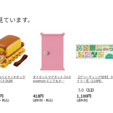
見ています。
コバスランチボック
ダイカットマグネット I'm D
【グリーティング切手】ラ
ス DLB6
oraemon どこでもド
…
イフ・花（110円）
5.0
（12）
0円
418円
1,100円
・税込)
(送料別・税込)
(送料別)