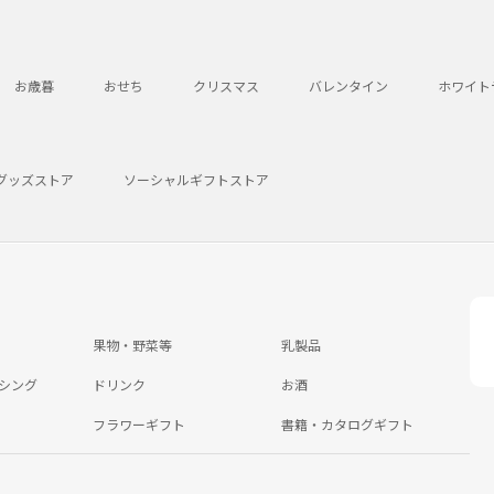
お歳暮
おせち
クリスマス
バレンタイン
ホワイト
グッズストア
ソーシャルギフトストア
果物・野菜等
乳製品
シング
ドリンク
お酒
フラワーギフト
書籍・カタログギフト