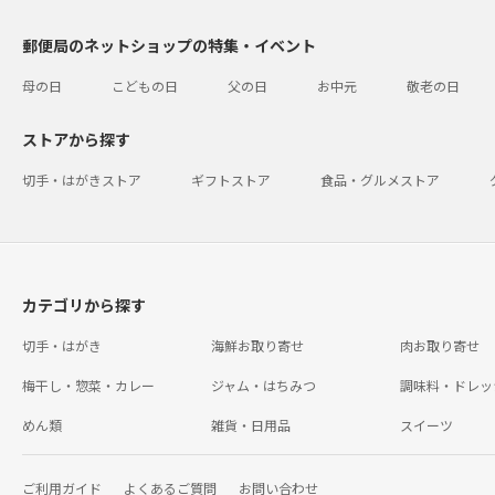
郵便局のネットショップの特集・イベント
母の日
こどもの日
父の日
お中元
敬老の日
ストアから探す
切手・はがきストア
ギフトストア
食品・グルメストア
カテゴリから探す
切手・はがき
海鮮お取り寄せ
肉お取り寄せ
梅干し・惣菜・カレー
ジャム・はちみつ
調味料・ドレッ
めん類
雑貨・日用品
スイーツ
ご利用ガイド
よくあるご質問
お問い合わせ