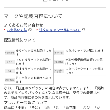
マークや記載内容について
よくあるお問い合わせ
お支払い方法
注文のキャンセルについて
配送情報について
ゆうパック等でお届けしま
ゆうパケットでお届けします
す
チルドゆうパックでお届け
定形外郵便(簡易書留)でお届
します
けします
冷凍ゆうパックでお届けし
レターパックライトでお届け
ます。
します
佐川急便でのお届けとなり
ます
なお、「普通ゆうパック」の場合は表示しません。また、「夏期
のみチルドゆうパック」などとなる場合は、記号での表示はせ
ず、商品内容欄にその旨を表示しています。
アレルギー情報について
商品に「小麦」「そば」「卵」「乳」「落花生」「えび」「か