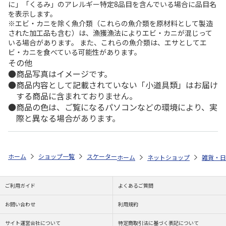
に」「くるみ」のアレルギー特定8品目を含んでいる場合に品目名
を表示します。
※エビ・カニを除く魚介類（これらの魚介類を原材料として製造
された加工品も含む）は、漁獲漁法によりエビ・カニが混じって
いる場合があります。 また、これらの魚介類は、エサとしてエ
ビ・カニを食べている可能性があります。
その他
商品写真はイメージです。
商品内容として記載されていない「小道具類」はお届け
する商品に含まれておりません。
商品の色は、ご覧になるパソコンなどの環境により、実
際と異なる場合があります。
ホーム
ショップ一覧
スケーター
吸水速乾 バスタオル クレヨンしんち
ホーム
ネットショップ
雑貨・日
ご利用ガイド
よくあるご質問
お問い合わせ
利用規約
サイト運営会社について
特定商取引法に基づく表記について