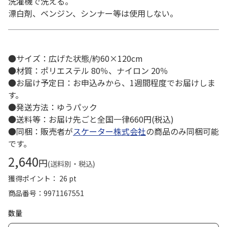
洗濯機で洗える。
漂白剤、ベンジン、シンナー等は使用しない。
●サイズ：広げた状態/約60×120cm
●材質：ポリエステル 80％、ナイロン 20％
●お届け予定日：お申込みから、1週間程度でお届けしま
す。
●発送方法：ゆうパック
●送料等：お届け先ごと全国一律660円(税込)
●同梱：販売者が
スケーター株式会社
の商品のみ同梱可能
です。
2,640
円
(送料別・税込)
獲得ポイント： 26 pt
商品番号
9971167551
数量