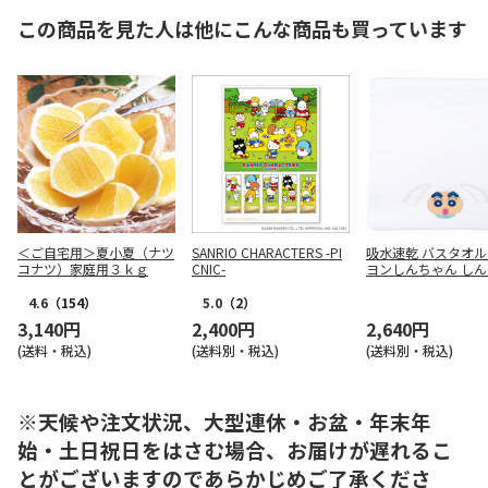
この商品を見た人は他にこんな商品も買っています
＜ご自宅用＞夏小夏（ナツ
SANRIO CHARACTERS -PI
吸水速乾 バスタオル
コナツ）家庭用３ｋｇ
CNIC-
ヨンしんちゃん し
ん×シロ TODR1
4.6
（154）
5.0
（2）
3,140円
2,400円
2,640円
(送料・税込)
(送料別・税込)
(送料別・税込)
※天候や注文状況、大型連休・お盆・年末年
始・土日祝日をはさむ場合、お届けが遅れるこ
とがございますのであらかじめご了承くださ