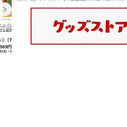
ニメ『ジョジョの
水森亜土／ステッカ
リラックマ／マルチ
令和八年七
妙な冒険 黄金の
ーセット
ケース
優勝力士純金
』チョコラータと
【安青錦】
ッ
5.0
…
（7）
5.0
（6）
,969円
600円
1,100円
605,000
送料別・税込)
(送料別・税込)
(送料別・税込)
(送料・税込)