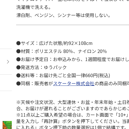
洗濯機で洗える。
漂白剤、ベンジン、シンナー等は使用しない。
●サイズ：広げた状態/約92×108cm
●材質：ポリエステル 80％、ナイロン 20％
●お届け予定日：お申込みから、1週間程度でお届け
●発送方法：ゆうパック
●送料等：お届け先ごと全国一律660円(税込)
●同梱：販売者が
スケーター株式会社
の商品のみ同梱
※天候や注文状況、大型連休・お盆・年末年始・土日
合、お届けが遅れることがございますのであらかじめ
※11点以上ご購入希望の場合は、カート画面で「10+
量を入力し「再計算」ボタンを押下してください。当
に入れる」ボタン押下時の数量選択は1個で結構です。