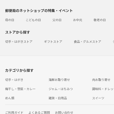
郵便局のネットショップの特集・イベント
母の日
こどもの日
父の日
お中元
敬老の日
ストアから探す
切手・はがきストア
ギフトストア
食品・グルメストア
カテゴリから探す
切手・はがき
海鮮お取り寄せ
肉お取り寄せ
梅干し・惣菜・カレー
ジャム・はちみつ
調味料・ドレッ
めん類
雑貨・日用品
スイーツ
ご利用ガイド
よくあるご質問
お問い合わせ