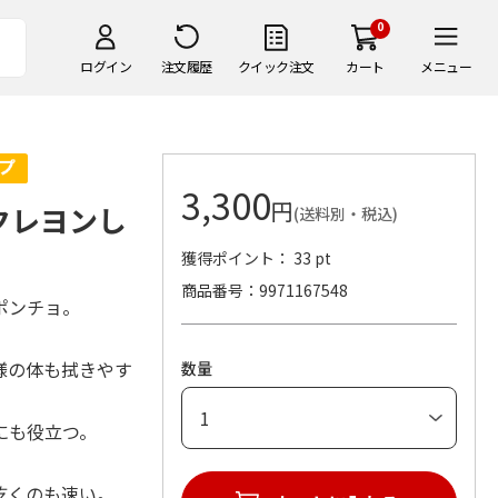
0
ログイン
注文履歴
クイック注文
カート
メニュー
3,300
円
クレヨンし
(送料別・税込)
獲得ポイント： 33 pt
商品番号
9971167548
ポンチョ。
様の体も拭きやす
数量
にも役立つ。
乾くのも速い。