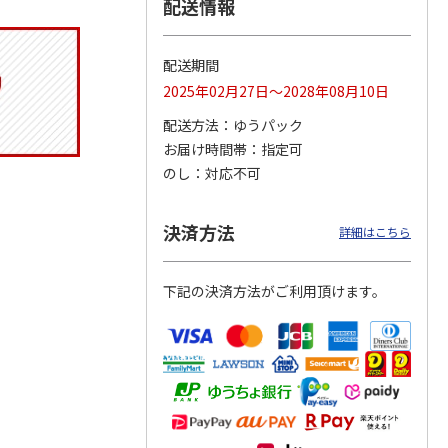
配送情報
配送期間
月場所
リラックマ／クリア
「犬夜叉」アクリル
大谷翔平 THE
2025年02月27日～2028年08月10日
製小判
ファイル３点セット
ジオラマスタンド
GOLDEN TWO-WAY
（殺生丸）
アクリルス
…
配送方法
ゆうパック
5.0
（4）
5.0
（4）
お届け時間帯
指定可
円
750円
3,300円
2,750円
のし
対応不可
(送料別・税込)
(送料別・税込)
(送料別・税込)
決済方法
詳細はこちら
下記の決済方法がご利用頂けます。