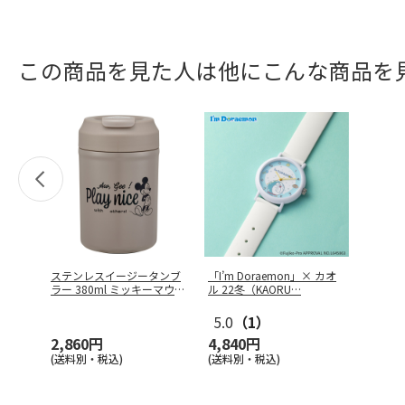
この商品を見た人は他にこんな商品を
ステンレスイージータンブ
「I’m Doraemon」× カオ
ラー 380ml ミッキーマウス
ル 22冬（KAORU
…
…
5.0
（1）
2,860円
4,840円
(送料別・税込)
(送料別・税込)