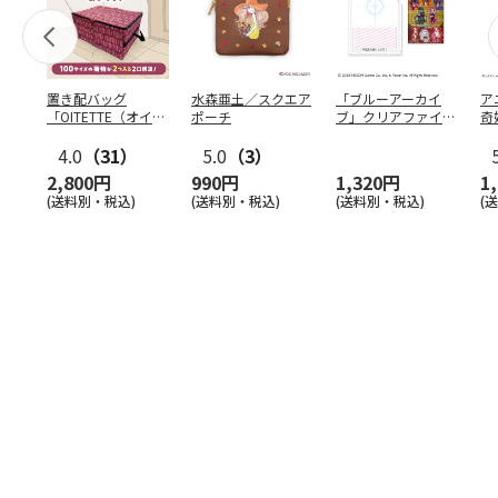
置き配バッグ
水森亜土／スクエア
「ブルーアーカイ
ア
「OITETTE（オイテ
ポーチ
ブ」クリアファイル
奇
ッテ）」
&ステッカーセット
風
4.0
（31）
5.0
（3）
セ
2,800円
990円
1,320円
1
(送料別・税込)
(送料別・税込)
(送料別・税込)
(