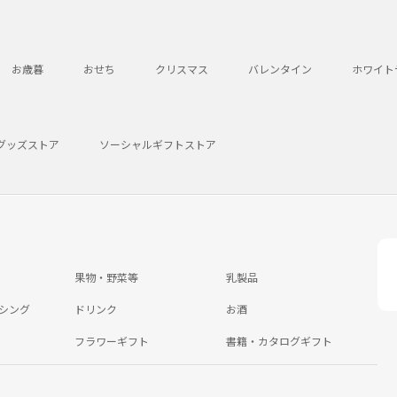
お歳暮
おせち
クリスマス
バレンタイン
ホワイト
グッズストア
ソーシャルギフトストア
果物・野菜等
乳製品
シング
ドリンク
お酒
フラワーギフト
書籍・カタログギフト