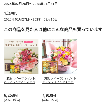
2025年02月26日～2028年07月31日
配送期間
2025年02月27日～2028年08月10日
この商品を見た人は他にこんな商品も買っています
【花＆スイーツのギフト】
【花とスイーツ】ロゼット
バラアレンジと千疋屋フル
アレンジ（ピンクイエロー
ーツクーヘンセット（ピン
系）＋千疋屋フルーツクー
ク系）
ヘン
6,253円
7,910円
(送料・税込)
(送料・税込)