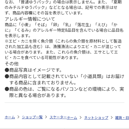
なお、「普通ゆうパック」の場合は表示しません。また、「夏期
のみチルドゆうパック」などとなる場合は、記号での表示はせ
ず、商品内容欄にその旨を表示しています。
アレルギー情報について
商品に「小麦」「そば」「卵」「乳」「落花生」「えび」「か
に」「くるみ」のアレルギー特定8品目を含んでいる場合に品目名
を表示します。
※エビ・カニを除く魚介類（これらの魚介類を原材料として製造
された加工品も含む）は、漁獲漁法によりエビ・カニが混じって
いる場合があります。 また、これらの魚介類は、エサとしてエ
ビ・カニを食べている可能性があります。
その他
商品写真はイメージです。
商品内容として記載されていない「小道具類」はお届け
する商品に含まれておりません。
商品の色は、ご覧になるパソコンなどの環境により、実
際と異なる場合があります。
ホーム
ショップ一覧
スケーター
吸水速乾 フード付バスポンチョ クレ
ホーム
ネットショップ
雑貨・日