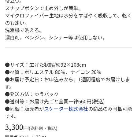
役立つ。
スナップボタンで止め外しが簡単。
マイクロファイバー生地は水分をすばやく吸収して、乾く
のも速い。
洗濯機で洗える。
漂白剤、ベンジン、シンナー等は使用しない。
●サイズ：広げた状態/約92×108cm
●材質：ポリエステル 80％、ナイロン 20％
●お届け予定日：お申込みから、1週間程度でお届けしま
す。
●発送方法：ゆうパック
●送料等：お届け先ごと全国一律660円(税込)
●同梱：販売者が
スケーター株式会社
の商品のみ同梱可能
です。
3,300
円
(送料別・税込)