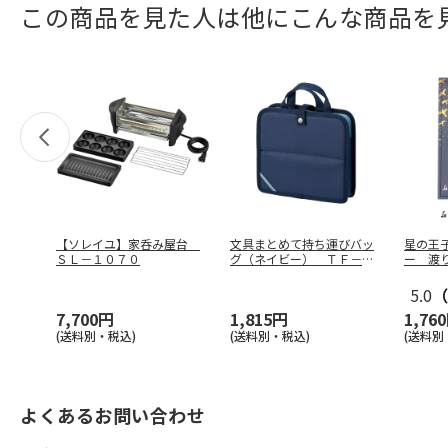
この商品を見た人は他にこんな商品を
【ソレイユ】家呑み屋台
文具まとめて持ち運びバッ
星の王
ＳＬ－１０７０
グ（ネイビー） ＴＦ－０
ー 渡
１５８－０
…
5.0
（
7,700円
1,815円
1,76
(送料別・税込)
(送料別・税込)
(送料別
よくあるお問い合わせ