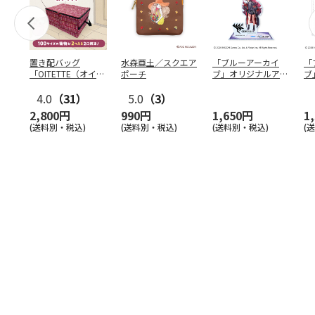
置き配バッグ
水森亜土／スクエア
「ブルーアーカイ
「
「OITETTE（オイテ
ポーチ
ブ」オリジナルアク
ブ
ッテ）」
リルスタンド（イロ
&
4.0
（31）
5.0
（3）
ハ）
2,800円
990円
1,650円
1
(送料別・税込)
(送料別・税込)
(送料別・税込)
(