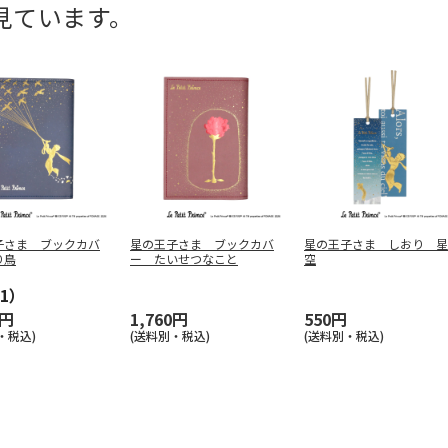
見ています。
子さま ブックカバ
星の王子さま ブックカバ
星の王子さま しおり 星
り鳥
ー たいせつなこと
空
1）
0円
1,760円
550円
・税込)
(送料別・税込)
(送料別・税込)