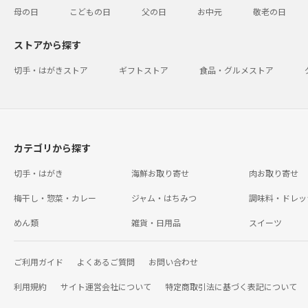
母の日
こどもの日
父の日
お中元
敬老の日
ストアから探す
切手・はがきストア
ギフトストア
食品・グルメストア
カテゴリから探す
切手・はがき
海鮮お取り寄せ
肉お取り寄せ
梅干し・惣菜・カレー
ジャム・はちみつ
調味料・ドレッ
めん類
雑貨・日用品
スイーツ
ご利用ガイド
よくあるご質問
お問い合わせ
利用規約
サイト運営会社について
特定商取引法に基づく表記について