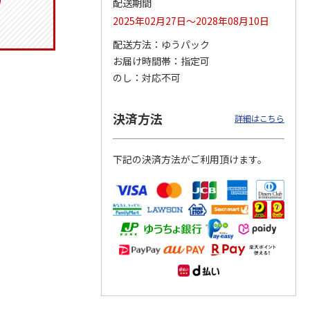
配送期間
2025年02月27日～2028年08月10日
配送方法
ゆうパック
お届け時間帯
指定可
マルチ
令和八年七月場所
リラックマ／クリア
「犬夜叉」アクリル
優勝力士純金製小判
ファイル３点セット
ジオラマスタンド
のし
対応不可
【安青錦】
（殺生丸）
5.0
（4）
605,000円
750円
3,300円
決済方法
詳細はこちら
)
(送料・税込)
(送料別・税込)
(送料別・税込)
下記の決済方法がご利用頂けます。