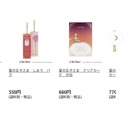
星の王子さま しおり バ
星の王子さま クリアカー
星の王子さ
ラ
ド 夕日
カード 渡
550円
660円
770円
(送料別・税込)
(送料別・税込)
(送料別・税込