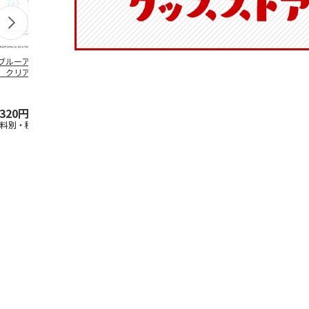
ブルーアーカイ
アニメ『ジョジョの
水森亜土／ステッカ
リラックマ／
」クリアファイル
奇妙な冒険 黄金の
ーセット
ケース
ステッカーセット
風』チョコラータと
セッ
5.0
…
（7）
5.0
（6）
,320円
1,969円
600円
1,100円
送料別・税込)
(送料別・税込)
(送料別・税込)
(送料別・税込