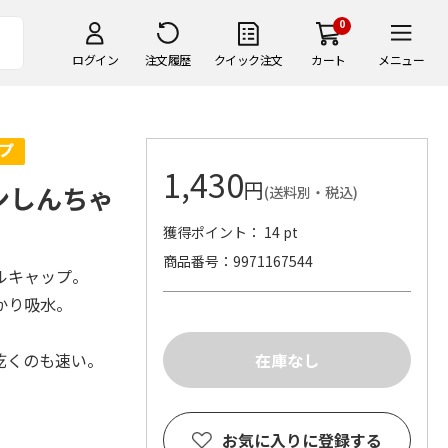
0
ログイン
注文履歴
クイック注文
カート
メニュー
1,430
円
ンしんちゃ
(送料別・税込)
獲得ポイント： 14 pt
商品番号
9971167544
ルキャップ。
かり吸水。
乾くのも速い。
お気に入りに登録する