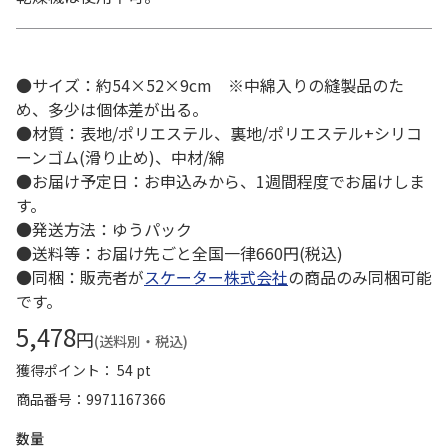
●サイズ：約54×52×9cm ※中綿入りの縫製品のた
め、多少は個体差が出る。
●材質：表地/ポリエステル、裏地/ポリエステル+シリコ
ーンゴム(滑り止め)、中材/綿
●お届け予定日：お申込みから、1週間程度でお届けしま
す。
●発送方法：ゆうパック
●送料等：お届け先ごと全国一律660円(税込)
●同梱：販売者が
スケーター株式会社
の商品のみ同梱可能
です。
5,478
円
(送料別・税込)
獲得ポイント： 54 pt
商品番号
9971167366
数量