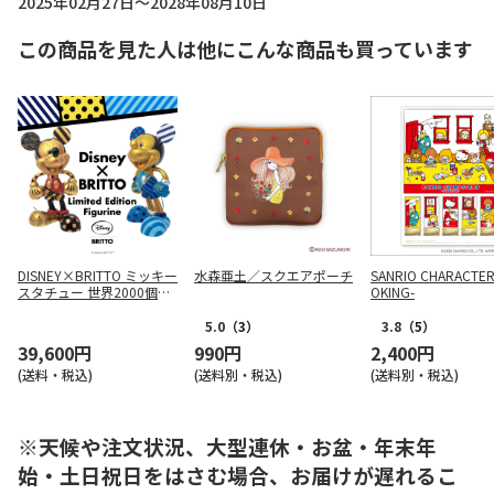
2025年02月27日～2028年08月10日
この商品を見た人は他にこんな商品も買っています
DISNEY×BRITTO ミッキー
水森亜土／スクエアポーチ
SANRIO CHARACTER
スタチュー 世界2000個数
OKING-
量限定販売 <ブルー>(BRIT
001B)
5.0
（3）
3.8
（5）
39,600円
990円
2,400円
(送料・税込)
(送料別・税込)
(送料別・税込)
※天候や注文状況、大型連休・お盆・年末年
始・土日祝日をはさむ場合、お届けが遅れるこ