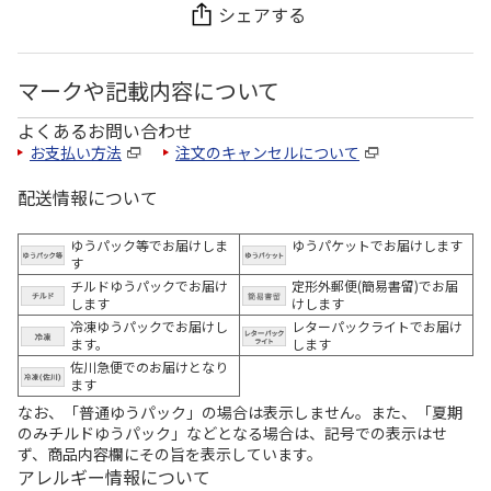
シェアする
マークや記載内容について
よくあるお問い合わせ
お支払い方法
注文のキャンセルについて
配送情報について
ゆうパック等でお届けしま
ゆうパケットでお届けします
す
チルドゆうパックでお届け
定形外郵便(簡易書留)でお届
します
けします
冷凍ゆうパックでお届けし
レターパックライトでお届け
ます。
します
佐川急便でのお届けとなり
ます
なお、「普通ゆうパック」の場合は表示しません。また、「夏期
のみチルドゆうパック」などとなる場合は、記号での表示はせ
ず、商品内容欄にその旨を表示しています。
アレルギー情報について