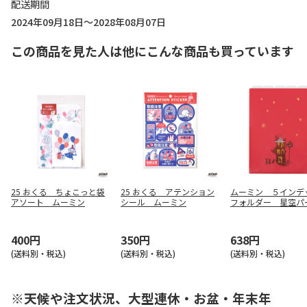
配送期間
2024年09月18日～2028年08月07日
この商品を見た人は他にこんな商品も買っています
25 おくる ちょこっと袋
25 おくる アテンション
ムーミン ５インデ
アソート ムーミン
シール ムーミン
フォルダー 星空パ
400円
350円
638円
(送料別・税込)
(送料別・税込)
(送料別・税込)
※天候や注文状況、大型連休・お盆・年末年