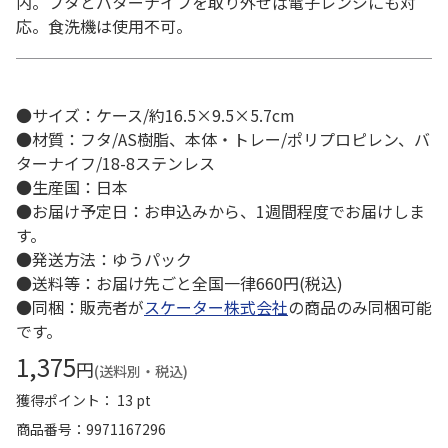
内。フタとバターナイフを取り外せば電子レンジにも対
応。食洗機は使用不可。
●サイズ：ケース/約16.5×9.5×5.7cm
●材質：フタ/AS樹脂、本体・トレー/ポリプロピレン、バ
ターナイフ/18-8ステンレス
●生産国：日本
●お届け予定日：お申込みから、1週間程度でお届けしま
す。
●発送方法：ゆうパック
●送料等：お届け先ごと全国一律660円(税込)
●同梱：販売者が
スケーター株式会社
の商品のみ同梱可能
です。
1,375
円
(送料別・税込)
獲得ポイント： 13 pt
商品番号
9971167296