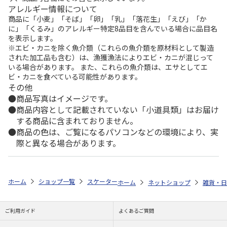
アレルギー情報について
商品に「小麦」「そば」「卵」「乳」「落花生」「えび」「か
に」「くるみ」のアレルギー特定8品目を含んでいる場合に品目名
を表示します。
※エビ・カニを除く魚介類（これらの魚介類を原材料として製造
された加工品も含む）は、漁獲漁法によりエビ・カニが混じって
いる場合があります。 また、これらの魚介類は、エサとしてエ
ビ・カニを食べている可能性があります。
その他
商品写真はイメージです。
商品内容として記載されていない「小道具類」はお届け
する商品に含まれておりません。
商品の色は、ご覧になるパソコンなどの環境により、実
際と異なる場合があります。
ホーム
ショップ一覧
スケーター
定量カッティングガイド付バターケース
ホーム
ネットショップ
雑貨・日
ご利用ガイド
よくあるご質問