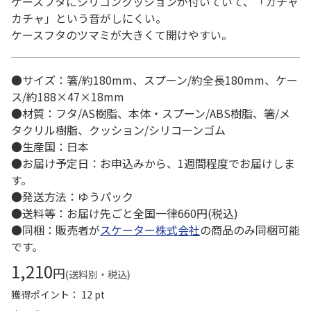
ケースフタにシリコンクッションが付いていて、「カチャ
カチャ」という音がしにくい。
ケースフタのツマミが大きくて開けやすい。
●サイズ：箸/約180mm、スプーン/約全長180mm、ケー
ス/約188×47×18mm
●材質：フタ/AS樹脂、本体・スプーン/ABS樹脂、箸/メ
タクリル樹脂、クッション/シリコーンゴム
●生産国：日本
●お届け予定日：お申込みから、1週間程度でお届けしま
す。
●発送方法：ゆうパック
●送料等：お届け先ごと全国一律660円(税込)
●同梱：販売者が
スケーター株式会社
の商品のみ同梱可能
です。
1,210
円
(送料別・税込)
獲得ポイント： 12 pt