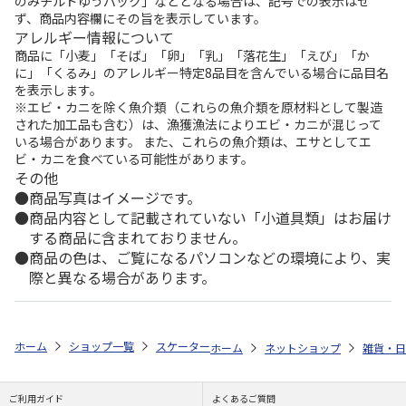
のみチルドゆうパック」などとなる場合は、記号での表示はせ
ず、商品内容欄にその旨を表示しています。
アレルギー情報について
商品に「小麦」「そば」「卵」「乳」「落花生」「えび」「か
に」「くるみ」のアレルギー特定8品目を含んでいる場合に品目名
を表示します。
※エビ・カニを除く魚介類（これらの魚介類を原材料として製造
された加工品も含む）は、漁獲漁法によりエビ・カニが混じって
いる場合があります。 また、これらの魚介類は、エサとしてエ
ビ・カニを食べている可能性があります。
その他
商品写真はイメージです。
商品内容として記載されていない「小道具類」はお届け
する商品に含まれておりません。
商品の色は、ご覧になるパソコンなどの環境により、実
際と異なる場合があります。
ホーム
ショップ一覧
スケーター
音の鳴らないコンビセット 箸18cm S
ホーム
ネットショップ
雑貨・日
ご利用ガイド
よくあるご質問