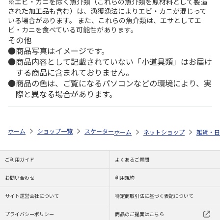
※エビ・カニを除く魚介類（これらの魚介類を原材料として製造
された加工品も含む）は、漁獲漁法によりエビ・カニが混じって
いる場合があります。 また、これらの魚介類は、エサとしてエ
ビ・カニを食べている可能性があります。
その他
商品写真はイメージです。
商品内容として記載されていない「小道具類」はお届け
する商品に含まれておりません。
商品の色は、ご覧になるパソコンなどの環境により、実
際と異なる場合があります。
ホーム
ショップ一覧
スケーター
抗菌丸型ランチボックス2段(フォーク
ホーム
ネットショップ
雑貨・日
ご利用ガイド
よくあるご質問
お問い合わせ
利用規約
サイト運営会社について
特定商取引法に基づく表記について
プライバシーポリシー
商品のご提案はこちら