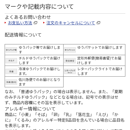
マークや記載内容について
よくあるお問い合わせ
お支払い方法
注文のキャンセルについて
配送情報について
ゆうパック等でお届けしま
ゆうパケットでお届けします
す
チルドゆうパックでお届け
定形外郵便(簡易書留)でお届
します
けします
冷凍ゆうパックでお届けし
レターパックライトでお届け
ます。
します
佐川急便でのお届けとなり
ます
なお、「普通ゆうパック」の場合は表示しません。また、「夏期
のみチルドゆうパック」などとなる場合は、記号での表示はせ
ず、商品内容欄にその旨を表示しています。
アレルギー情報について
商品に「小麦」「そば」「卵」「乳」「落花生」「えび」「か
に」「くるみ」のアレルギー特定8品目を含んでいる場合に品目名
を表示します。