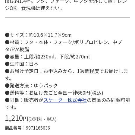
段は約1.4杯。フタ、フォーク、中ブタを外して電子レン
ジOK。食洗機は使えない。
●サイズ：約10.6×11.7×9cm
●材質：フタ・本体・フォーク/ポリプロピレン、中ブ
タ/EVA樹脂
●容量：上段/約230ml、下段/約270ml
●生産国：日本
●お届け予定日：お申込みから、1週間程度でお届けしま
す。
●発送方法：ゆうパック
●送料等：お届け先ごと全国一律660円(税込)
●同梱：販売者が
スケーター株式会社
の商品のみ同梱可能
です。
1,210
円
(送料別・税込)
商品番号
9971166636