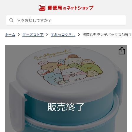
ホーム
グッズストア
すみっコぐらし
抗菌丸型ランチボックス2段(フォ