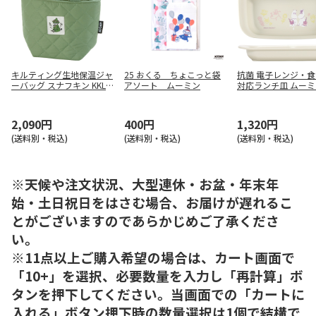
キルティング生地保温ジャ
25 おくる ちょこっと袋
抗菌 電子レンジ・
ーバッグ スナフキン KKLB
アソート ムーミン
対応ランチ皿 ムーミ
1
イント XP7AG
2,090円
400円
1,320円
(送料別・税込)
(送料別・税込)
(送料別・税込)
※天候や注文状況、大型連休・お盆・年末年
始・土日祝日をはさむ場合、お届けが遅れるこ
とがございますのであらかじめご了承くださ
い。
※11点以上ご購入希望の場合は、カート画面で
「10+」を選択、必要数量を入力し「再計算」ボ
タンを押下してください。当画面での「カートに
入れる」ボタン押下時の数量選択は1個で結構で