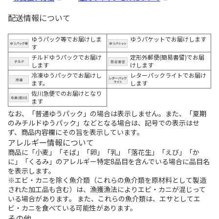
配送情報について
ゆうパック等でお届けしま
ゆうパケットでお届けします
す
チルドゆうパックでお届け
定形外郵便(簡易書留)でお届
します
けします
冷凍ゆうパックでお届けし
レターパックライトでお届け
ます。
します
佐川急便でのお届けとなり
ます
なお、「普通ゆうパック」の場合は表示しません。また、「夏期
のみチルドゆうパック」などとなる場合は、記号での表示はせ
ず、商品内容欄にその旨を表示しています。
アレルギー情報について
商品に「小麦」「そば」「卵」「乳」「落花生」「えび」「か
に」「くるみ」のアレルギー特定8品目を含んでいる場合に品目名
を表示します。
※エビ・カニを除く魚介類（これらの魚介類を原材料として製造
された加工品も含む）は、漁獲漁法によりエビ・カニが混じって
いる場合があります。 また、これらの魚介類は、エサとしてエ
ビ・カニを食べている可能性があります。
その他