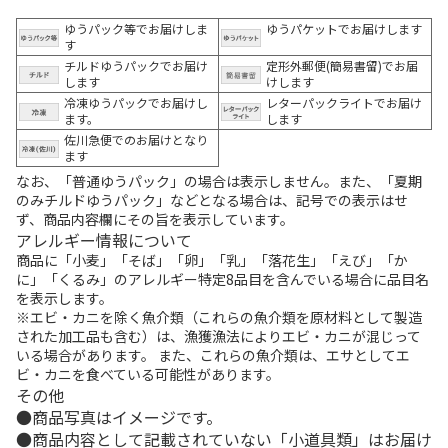
ゆうパック等でお届けしま
ゆうパケットでお届けします
す
チルドゆうパックでお届け
定形外郵便(簡易書留)でお届
します
けします
冷凍ゆうパックでお届けし
レターパックライトでお届け
ます。
します
佐川急便でのお届けとなり
ます
なお、「普通ゆうパック」の場合は表示しません。また、「夏期
のみチルドゆうパック」などとなる場合は、記号での表示はせ
ず、商品内容欄にその旨を表示しています。
アレルギー情報について
商品に「小麦」「そば」「卵」「乳」「落花生」「えび」「か
に」「くるみ」のアレルギー特定8品目を含んでいる場合に品目名
を表示します。
※エビ・カニを除く魚介類（これらの魚介類を原材料として製造
された加工品も含む）は、漁獲漁法によりエビ・カニが混じって
いる場合があります。 また、これらの魚介類は、エサとしてエ
ビ・カニを食べている可能性があります。
その他
商品写真はイメージです。
商品内容として記載されていない「小道具類」はお届け