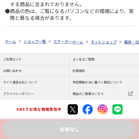
する商品に含まれておりません。
商品の色は、ご覧になるパソコンなどの環境により、実
際と異なる場合があります。
ホーム
ショップ一覧
スケーター
抗菌食洗機対応スライド式トリオセット 
ホーム
ネットショップ
雑貨・日
ご利用ガイド
よくあるご質問
お問い合わせ
利用規約
サイト運営会社について
特定商取引法に基づく表記について
プライバシーポリシー
商品のご提案はこちら
SNSでお得な情報発信中
在庫なし
Copyright (C) JAPAN POST Co.,Ltd. All Rights Reserved.