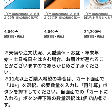
「I’m Doraemon」× カオ
「I’m Doraemon」× カオ
「I’m Doraemon」 
ル
22春（KAORU007DW）
ル
22初夏（KAORU007D
DEUR ドラえもんセ
B）
クウォッチ（ホワイ
（GCC004D1）
4,840円
4,840円
24,200円
(送料別・税込)
(送料別・税込)
(送料別・税込)
※天候や注文状況、大型連休・お盆・年末年
始・土日祝日をはさむ場合、お届けが遅れるこ
とがございますのであらかじめご了承くださ
い。
※11点以上ご購入希望の場合は、カート画面で
「10+」を選択、必要数量を入力し「再計算」ボ
タンを押下してください。当画面での「カートに
入れる」ボタン押下時の数量選択は1個で結構で
す。