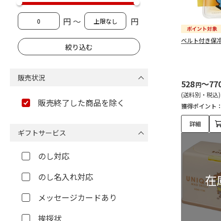
円 ～
円
ベルト付き保冷剤
販売状況
528
～77
円
(送料別・税込)
販売終了した商品を除く
獲得ポイント
詳細
ギフトサービス
のし対応
のし名入れ対応
メッセージカードあり
挨拶状