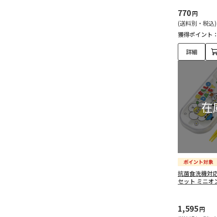
770
円
(送料別・税込)
獲得ポイント
詳細
抗菌食洗機対
セット ミニオン 
1,595
円