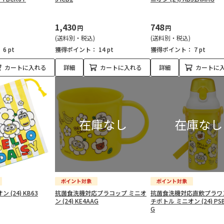
1,430
748
円
円
(送料別・税込)
(送料別・税込)
：
6 pt
獲得ポイント：
14 pt
獲得ポイント：
7 pt
カートに入れる
詳細
カートに入れる
詳細
カートに
 (24) KB63
抗菌食洗機対応プラコップ ミニオ
抗菌食洗機対応直飲プラワ
ン (24) KE4AAG
チボトル ミニオン (24) PS
G