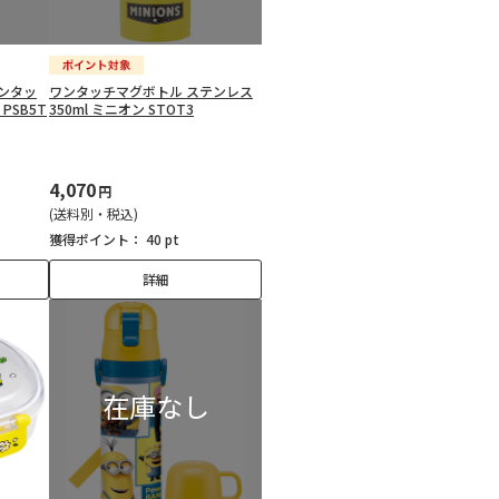
ンタッ
ワンタッチマグボトル ステンレス
PSB5T
350ml ミニオン STOT3
4,070
円
(送料別・税込)
獲得ポイント：
40 pt
詳細