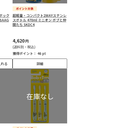
ボック
超軽量・コンパクト2WAYステンレ
BAAG
スボトル 470ml ミニオン ボブと仲
間たち SKDC4
4,620
円
(送料別・税込)
獲得ポイント：
46 pt
入れる
詳細