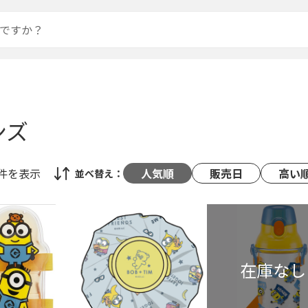
ンズ
1件
を表示
人気順
販売日
高い
並べ替え：