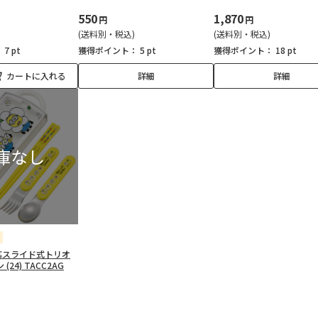
550
1,870
円
円
(送料別・税込)
(送料別・税込)
：
7 pt
獲得ポイント：
5 pt
獲得ポイント：
18 pt
カートに入れる
詳細
詳細
応スライド式トリオ
(24) TACC2AG