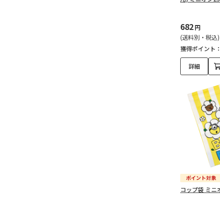
682
円
(送料別・税込)
獲得ポイント
詳細
コップ袋 ミニオン