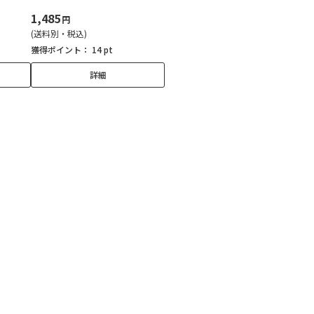
1,485
円
(送料別・税込)
獲得ポイント：
14 pt
詳細