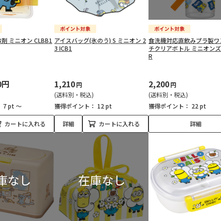
 ミニオン CLBB1
アイスバッグ(氷のう) S ミニオン 2
食洗機対応直飲みプラ製ワ
3 ICB1
チクリアボトル ミニオンズ 
R
0円
1,210
2,200
円
円
(送料別・税込)
(送料別・税込)
：
7 pt ～
獲得ポイント：
12 pt
獲得ポイント：
22 pt
カートに入れる
詳細
カートに入れる
詳細