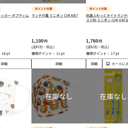
ッカー ボブティム
ランチ巾着 ミニオン (24) KB7
抗菌ふわっとタイトランチ
ス小判 ミニオン (24) QAF2
1,100
1,760
円
円
(送料別・税込)
(送料別・税込)
：
18 pt
獲得ポイント：
11 pt
獲得ポイント：
17 pt
詳細
詳細
詳細
カートに