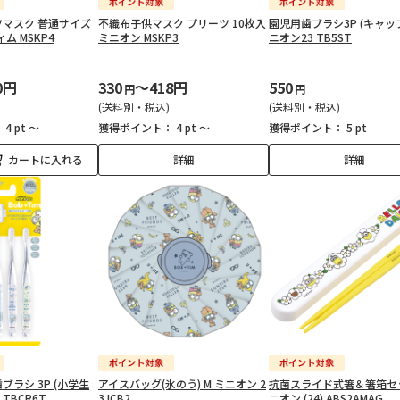
マスク 普通サイズ
不織布子供マスク プリーツ 10枚入
園児用歯ブラシ3P (キャップ
ム MSKP4
ミニオン MSKP3
ニオン23 TB5ST
0円
330
～418円
550
円
円
(送料別・税込)
(送料別・税込)
：
4 pt ～
獲得ポイント：
4 pt ～
獲得ポイント：
5 pt
カートに入れる
詳細
詳細
ラシ 3P (小学生
アイスバッグ(氷のう) M ミニオン 2
抗菌スライド式箸＆箸箱セ
 TBCR6T
3 ICB2
ニオン (24) ABS2AMAG