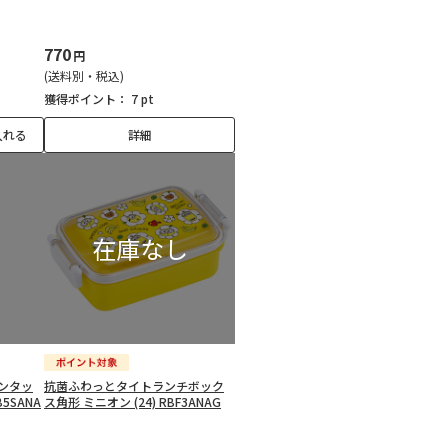
770
円
(送料別・税込)
獲得ポイント：
7 pt
入れる
詳細
ンタッ
抗菌ふわっとタイトランチボック
B5SANA
ス角形 ミニオン (24) RBF3ANAG