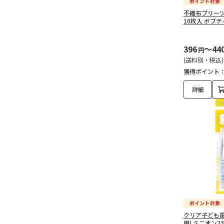
不織布プリーツ
10枚入 ボブティ
396
～44
円
(送料別・税込)
獲得ポイント
詳細
クリア子ども歯ブ
用) ミニオン23