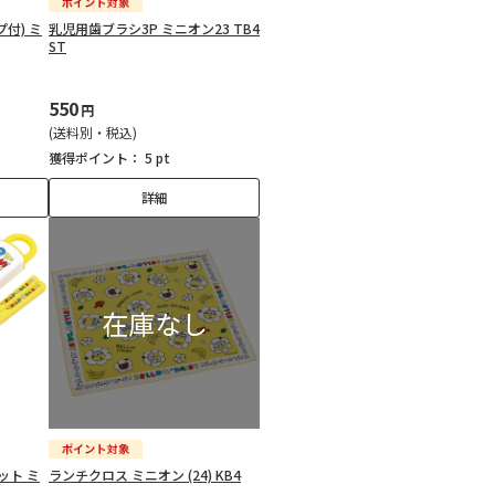
付) ミ
乳児用歯ブラシ3P ミニオン23 TB4
ST
550
円
(送料別・税込)
獲得ポイント：
5 pt
詳細
ット ミ
ランチクロス ミニオン (24) KB4