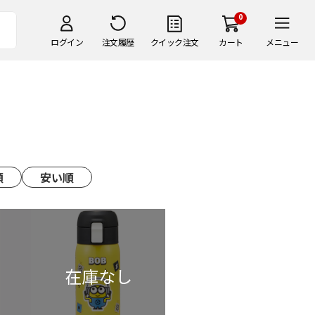
0
ログイン
注文履歴
クイック注文
カート
メニュー
順
安い順