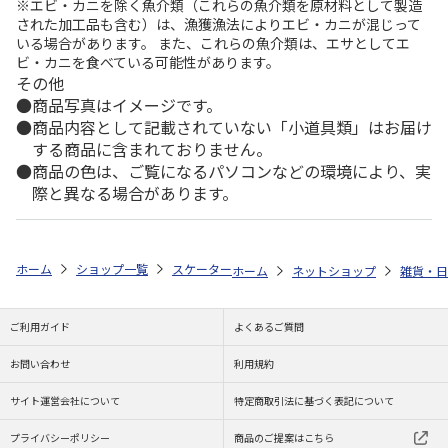
※エビ・カニを除く魚介類（これらの魚介類を原材料として製造
された加工品も含む）は、漁獲漁法によりエビ・カニが混じって
いる場合があります。 また、これらの魚介類は、エサとしてエ
ビ・カニを食べている可能性があります。
その他
商品写真はイメージです。
商品内容として記載されていない「小道具類」はお届け
する商品に含まれておりません。
商品の色は、ご覧になるパソコンなどの環境により、実
際と異なる場合があります。
ホーム
ショップ一覧
スケーター
抗菌ふわっとタイトランチボックス角形 ミ
ホーム
ネットショップ
雑貨・日
ご利用ガイド
よくあるご質問
お問い合わせ
利用規約
サイト運営会社について
特定商取引法に基づく表記について
プライバシーポリシー
商品のご提案はこちら