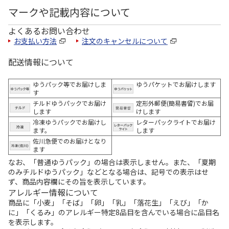
マークや記載内容について
よくあるお問い合わせ
お支払い方法
注文のキャンセルについて
配送情報について
ゆうパック等でお届けしま
ゆうパケットでお届けします
す
チルドゆうパックでお届け
定形外郵便(簡易書留)でお届
します
けします
冷凍ゆうパックでお届けし
レターパックライトでお届け
ます。
します
佐川急便でのお届けとなり
ます
なお、「普通ゆうパック」の場合は表示しません。また、「夏期
のみチルドゆうパック」などとなる場合は、記号での表示はせ
ず、商品内容欄にその旨を表示しています。
アレルギー情報について
商品に「小麦」「そば」「卵」「乳」「落花生」「えび」「か
に」「くるみ」のアレルギー特定8品目を含んでいる場合に品目名
を表示します。