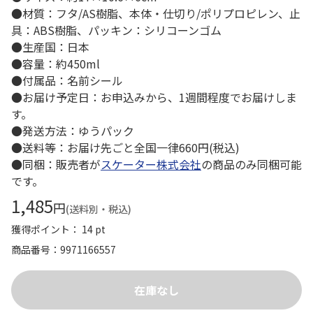
●材質：フタ/AS樹脂、本体・仕切り/ポリプロピレン、止
具：ABS樹脂、パッキン：シリコーンゴム
●生産国：日本
●容量：約450ml
●付属品：名前シール
●お届け予定日：お申込みから、1週間程度でお届けしま
す。
●発送方法：ゆうパック
●送料等：お届け先ごと全国一律660円(税込)
●同梱：販売者が
スケーター株式会社
の商品のみ同梱可能
です。
1,485
円
(送料別・税込)
獲得ポイント： 14 pt
商品番号
9971166557