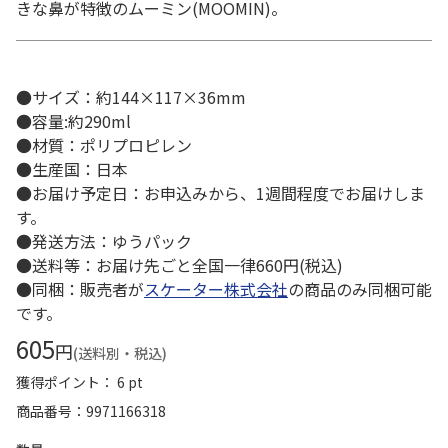
きな鼻が特徴のムーミン(MOOMIN)。
●サイズ：約144×117×36mm
●容量:約290ml
●材質：ポリプロピレン
●生産国：日本
●お届け予定日：お申込みから、1週間程度でお届けしま
す。
●発送方法：ゆうパック
●送料等：お届け先ごと全国一律660円(税込)
●同梱：販売者が
スケーター株式会社
の商品のみ同梱可能
です。
605
円
(送料別・税込)
獲得ポイント： 6 pt
商品番号
9971166318