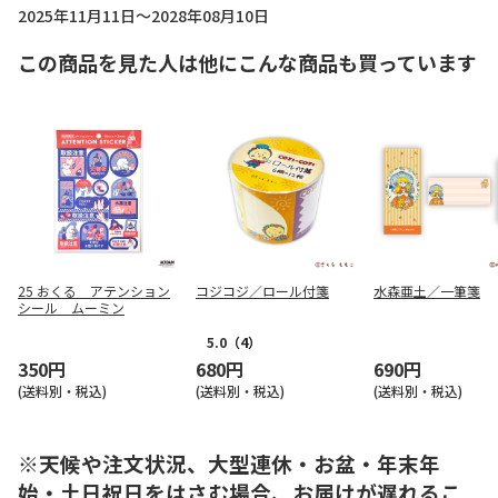
2025年11月11日～2028年08月10日
この商品を見た人は他にこんな商品も買っています
25 おくる アテンション
コジコジ／ロール付箋
水森亜土／一筆箋
シール ムーミン
5.0
（4）
350円
680円
690円
(送料別・税込)
(送料別・税込)
(送料別・税込)
※天候や注文状況、大型連休・お盆・年末年
始・土日祝日をはさむ場合、お届けが遅れるこ