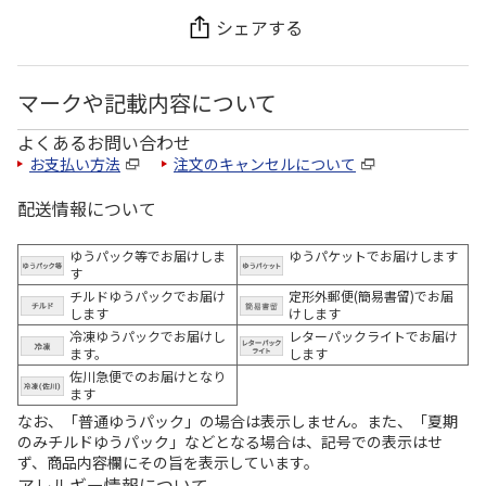
シェアする
マークや記載内容について
よくあるお問い合わせ
お支払い方法
注文のキャンセルについて
配送情報について
ゆうパック等でお届けしま
ゆうパケットでお届けします
す
チルドゆうパックでお届け
定形外郵便(簡易書留)でお届
します
けします
冷凍ゆうパックでお届けし
レターパックライトでお届け
ます。
します
佐川急便でのお届けとなり
ます
なお、「普通ゆうパック」の場合は表示しません。また、「夏期
のみチルドゆうパック」などとなる場合は、記号での表示はせ
ず、商品内容欄にその旨を表示しています。
アレルギー情報について