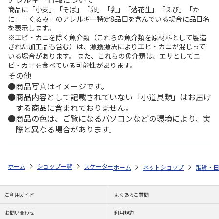
商品に「小麦」「そば」「卵」「乳」「落花生」「えび」「か
に」「くるみ」のアレルギー特定8品目を含んでいる場合に品目名
を表示します。
※エビ・カニを除く魚介類（これらの魚介類を原材料として製造
された加工品も含む）は、漁獲漁法によりエビ・カニが混じって
いる場合があります。 また、これらの魚介類は、エサとしてエ
ビ・カニを食べている可能性があります。
その他
商品写真はイメージです。
商品内容として記載されていない「小道具類」はお届け
する商品に含まれておりません。
商品の色は、ご覧になるパソコンなどの環境により、実
際と異なる場合があります。
ホーム
ショップ一覧
スケーター
抗菌 電子レンジ・食洗機対応小皿 ム
ホーム
ネットショップ
雑貨・日
ご利用ガイド
よくあるご質問
お問い合わせ
利用規約