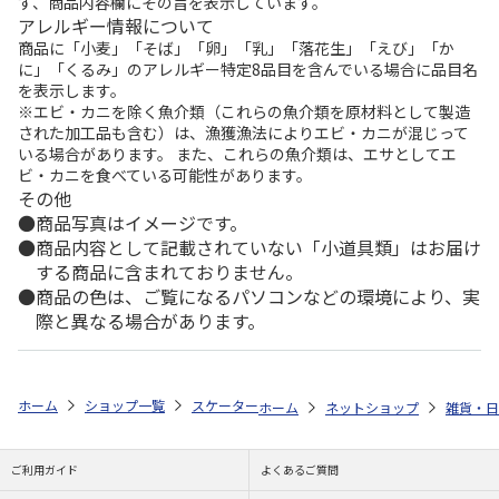
ず、商品内容欄にその旨を表示しています。
アレルギー情報について
商品に「小麦」「そば」「卵」「乳」「落花生」「えび」「か
に」「くるみ」のアレルギー特定8品目を含んでいる場合に品目名
を表示します。
※エビ・カニを除く魚介類（これらの魚介類を原材料として製造
された加工品も含む）は、漁獲漁法によりエビ・カニが混じって
いる場合があります。 また、これらの魚介類は、エサとしてエ
ビ・カニを食べている可能性があります。
その他
商品写真はイメージです。
商品内容として記載されていない「小道具類」はお届け
する商品に含まれておりません。
商品の色は、ご覧になるパソコンなどの環境により、実
際と異なる場合があります。
ホーム
ショップ一覧
スケーター
抗菌 電子レンジ・食洗機対応ランチ皿
ホーム
ネットショップ
雑貨・日
ご利用ガイド
よくあるご質問