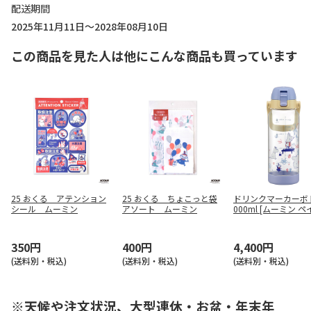
配送期間
2025年11月11日～2028年08月10日
この商品を見た人は他にこんな商品も買っています
25 おくる アテンション
25 おくる ちょこっと袋
ドリンクマーカーボト
シール ムーミン
アソート ムーミン
000ml [ムーミン ペ
PDMK10
350円
400円
4,400円
(送料別・税込)
(送料別・税込)
(送料別・税込)
※天候や注文状況、大型連休・お盆・年末年