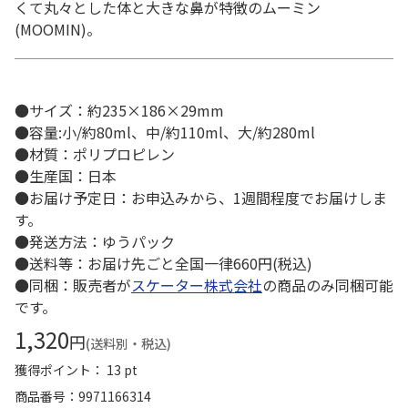
くて丸々とした体と大きな鼻が特徴のムーミン
(MOOMIN)。
●サイズ：約235×186×29mm
●容量:小/約80ml、中/約110ml、大/約280ml
●材質：ポリプロピレン
●生産国：日本
●お届け予定日：お申込みから、1週間程度でお届けしま
す。
●発送方法：ゆうパック
●送料等：お届け先ごと全国一律660円(税込)
●同梱：販売者が
スケーター株式会社
の商品のみ同梱可能
です。
1,320
円
(送料別・税込)
獲得ポイント： 13 pt
商品番号
9971166314