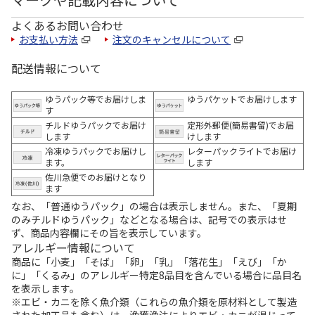
よくあるお問い合わせ
お支払い方法
注文のキャンセルについて
配送情報について
ゆうパック等でお届けしま
ゆうパケットでお届けします
す
チルドゆうパックでお届け
定形外郵便(簡易書留)でお届
します
けします
冷凍ゆうパックでお届けし
レターパックライトでお届け
ます。
します
佐川急便でのお届けとなり
ます
なお、「普通ゆうパック」の場合は表示しません。また、「夏期
のみチルドゆうパック」などとなる場合は、記号での表示はせ
ず、商品内容欄にその旨を表示しています。
アレルギー情報について
商品に「小麦」「そば」「卵」「乳」「落花生」「えび」「か
に」「くるみ」のアレルギー特定8品目を含んでいる場合に品目名
を表示します。
※エビ・カニを除く魚介類（これらの魚介類を原材料として製造
された加工品も含む）は、漁獲漁法によりエビ・カニが混じって