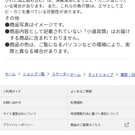
いる場合があります。 また、これらの魚介類は、エサとしてエ
ビ・カニを食べている可能性があります。
その他
商品写真はイメージです。
商品内容として記載されていない「小道具類」はお届け
する商品に含まれておりません。
商品の色は、ご覧になるパソコンなどの環境により、実
際と異なる場合があります。
ホーム
ショップ一覧
スケーター
ハンドル付スタッキングタンブラー 260
ホーム
ネットショップ
雑貨・日
ご利用ガイド
よくあるご質問
お問い合わせ
利用規約
サイト運営会社について
特定商取引法に基づく表記について
プライバシーポリシー
商品のご提案はこちら