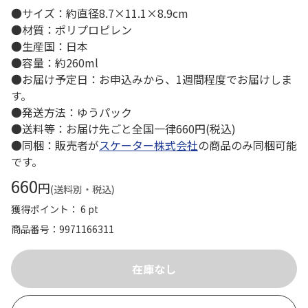
●サイズ：約直径8.7×11.1×8.9cm
●材質：ポリプロピレン
●生産国：日本
●容量：約260ml
●お届け予定日：お申込みから、1週間程度でお届けしま
す。
●発送方法：ゆうパック
●送料等：お届け先ごと全国一律660円(税込)
●同梱：販売者が
スケーター株式会社
の商品のみ同梱可能
です。
660
円
(送料別・税込)
獲得ポイント： 6 pt
商品番号
9971166311