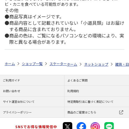
ビ・カニを食べている可能性があります。
その他
商品写真はイメージです。
商品内容として記載されていない「小道具類」はお届け
する商品に含まれておりません。
商品の色は、ご覧になるパソコンなどの環境により、実
際と異なる場合があります。
ホーム
ショップ一覧
スケーター
ベビーおもちゃ入れ いないいないばあっ
ホーム
ネットショップ
雑貨・日
ご利用ガイド
よくあるご質問
お問い合わせ
利用規約
サイト運営会社について
特定商取引法に基づく表記について
プライバシーポリシー
商品のご提案はこちら
SNSでお得な情報発信中