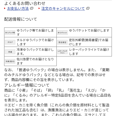
よくあるお問い合わせ
お支払い方法
注文のキャンセルについて
配送情報について
ゆうパック等でお届けしま
ゆうパケットでお届けします
す
チルドゆうパックでお届け
定形外郵便(簡易書留)でお届
します
けします
冷凍ゆうパックでお届けし
レターパックライトでお届け
ます。
します
佐川急便でのお届けとなり
ます
なお、「普通ゆうパック」の場合は表示しません。また、「夏期
のみチルドゆうパック」などとなる場合は、記号での表示はせ
ず、商品内容欄にその旨を表示しています。
アレルギー情報について
商品に「小麦」「そば」「卵」「乳」「落花生」「えび」「か
に」「くるみ」のアレルギー特定8品目を含んでいる場合に品目名
を表示します。
※エビ・カニを除く魚介類（これらの魚介類を原材料として製造
された加工品も含む）は、漁獲漁法によりエビ・カニが混じって
いる場合があります。 また、これらの魚介類は、エサとしてエ