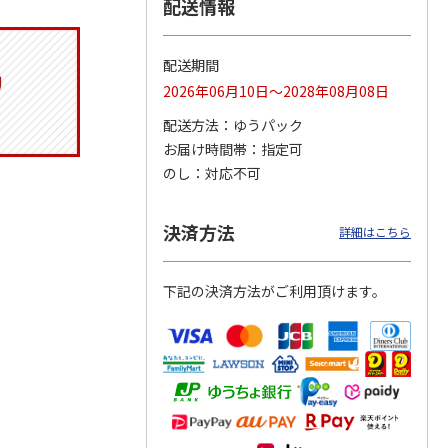
配送情報
配送期間
トマグ
コーデュロイ生地ラ
ふわっとフタタイト
八角形ステンレスマ
2026年06月10日～2028年08月08日
ポムプ
ンチバッグ ハロー
ランチボックス角型
グボトル 500ml リ
4
キティ KCOB2
パペットスンスン
ラックマ リラッ
…
配送方法
ゆうパック
R
…
お届け時間帯
指定可
2,200円
1,485円
4,510円
のし
対応不可
)
(送料別・税込)
(送料別・税込)
(送料別・税込)
決済方法
詳細はこちら
下記の決済方法がご利用頂けます。