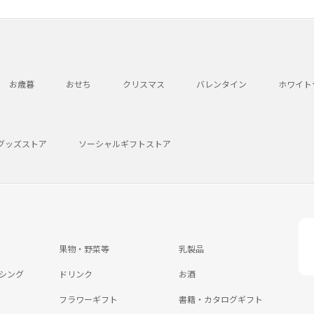
お歳暮
おせち
クリスマス
バレンタイン
ホワイト
グッズストア
ソーシャルギフトストア
果物・野菜等
乳製品
シング
ドリンク
お酒
フラワーギフト
書籍・カタログギフト