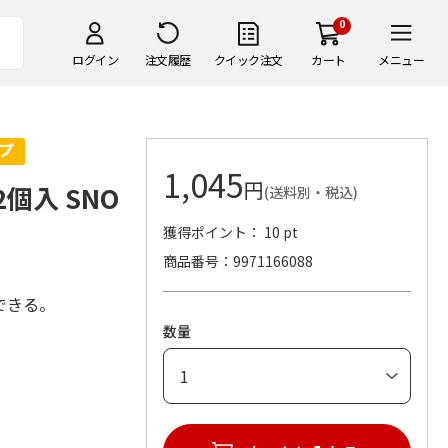
0
ログイン
注文履歴
クイック注文
カート
メニュー
1,045
円
個入 SNO
(送料別・税込)
獲得ポイント： 10 pt
商品番号
9971166088
できる。
数量
。