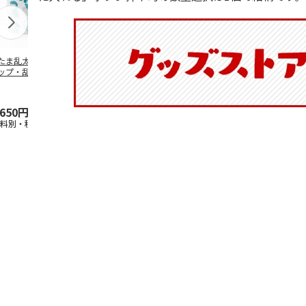
たま乱太郎 マグ
抗菌食洗機対応 ふ
マスコット入りドリ
陶器ダイカッ
ップ・乱太郎・き
わっと弁当箱 530ml
ンクボトル ハロー
カップ ポム
丸・しんべヱ・山
水森亜土 PF
…
キティ PSPR5MC
リン CHMGD
伝
…
,650円
1,760円
3,300円
2,970円
送料別・税込)
(送料別・税込)
(送料別・税込)
(送料別・税込