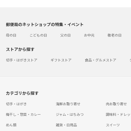
郵便局のネットショップの特集・イベント
母の日
こどもの日
父の日
お中元
敬老の日
ストアから探す
切手・はがきストア
ギフトストア
食品・グルメストア
カテゴリから探す
切手・はがき
海鮮お取り寄せ
肉お取り寄せ
梅干し・惣菜・カレー
ジャム・はちみつ
調味料・ドレッ
めん類
雑貨・日用品
スイーツ