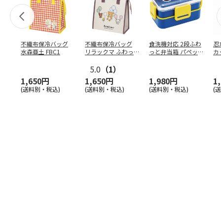
不織布保冷バッグ
不織布保冷バッグ
食洗機対応 2段ふわ
忍
水森亜土 FBC1
リラックマ ふわっ
っと弁当箱 パペッ
カ
と風船 FBC1
トスンスン PFLW
…
り
5.0
（1）
田
1,650円
1,650円
1,980円
1
(送料別・税込)
(送料別・税込)
(送料別・税込)
(