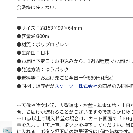
食洗機は使えない。
●サイズ：約153×99×64mm
●容量:約300ml
●材質：ポリプロピレン
●生産国：日本
●お届け予定日：お申込みから、1週間程度でお届け
●発送方法：ゆうパック
●送料等：お届け先ごと全国一律660円(税込)
●同梱：販売者が
スケーター株式会社
の商品のみ同梱
※天候や注文状況、大型連休・お盆・年末年始・土日
合、お届けが遅れることがございますのであらかじめ
※11点以上ご購入希望の場合は、カート画面で「10+
量を入力し「再計算」ボタンを押下してください。当
に入れる」ボタン押下時の数量選択は1個で結構です。