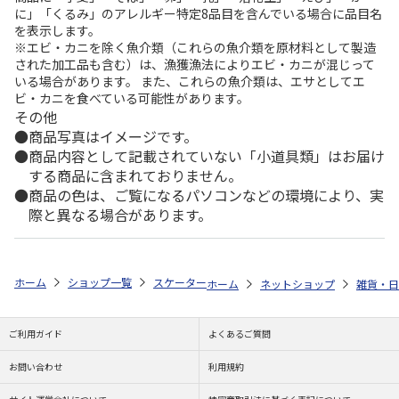
に」「くるみ」のアレルギー特定8品目を含んでいる場合に品目名
を表示します。
※エビ・カニを除く魚介類（これらの魚介類を原材料として製造
された加工品も含む）は、漁獲漁法によりエビ・カニが混じって
いる場合があります。 また、これらの魚介類は、エサとしてエ
ビ・カニを食べている可能性があります。
その他
商品写真はイメージです。
商品内容として記載されていない「小道具類」はお届け
する商品に含まれておりません。
商品の色は、ご覧になるパソコンなどの環境により、実
際と異なる場合があります。
ホーム
ショップ一覧
スケーター
抗菌音のならないコンビセット 箸18cm
ホーム
ネットショップ
雑貨・日
ご利用ガイド
よくあるご質問
お問い合わせ
利用規約