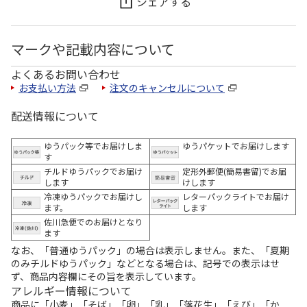
シェアする
マークや記載内容について
よくあるお問い合わせ
お支払い方法
注文のキャンセルについて
配送情報について
ゆうパック等でお届けしま
ゆうパケットでお届けします
す
チルドゆうパックでお届け
定形外郵便(簡易書留)でお届
します
けします
冷凍ゆうパックでお届けし
レターパックライトでお届け
ます。
します
佐川急便でのお届けとなり
ます
なお、「普通ゆうパック」の場合は表示しません。また、「夏期
のみチルドゆうパック」などとなる場合は、記号での表示はせ
ず、商品内容欄にその旨を表示しています。
アレルギー情報について
商品に「小麦」「そば」「卵」「乳」「落花生」「えび」「か