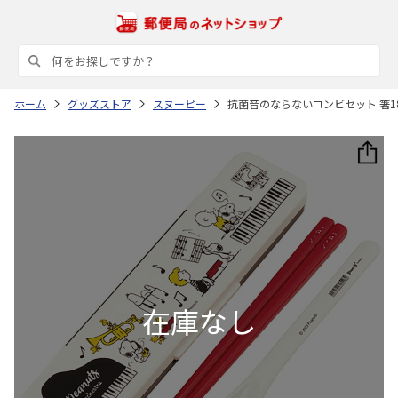
ホーム
グッズストア
スヌーピー
抗菌音のならないコンビセット 箸18cm