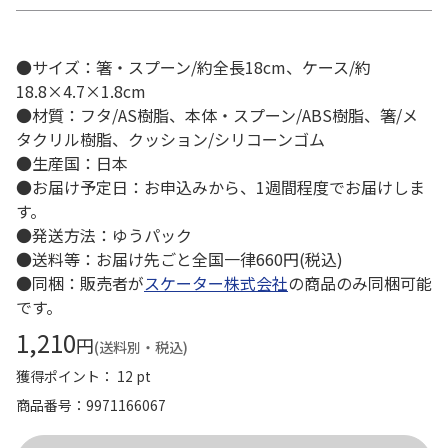
●サイズ：箸・スプーン/約全長18cm、ケース/約
18.8×4.7×1.8cm
●材質：フタ/AS樹脂、本体・スプーン/ABS樹脂、箸/メ
タクリル樹脂、クッション/シリコーンゴム
●生産国：日本
●お届け予定日：お申込みから、1週間程度でお届けしま
す。
●発送方法：ゆうパック
●送料等：お届け先ごと全国一律660円(税込)
●同梱：販売者が
スケーター株式会社
の商品のみ同梱可能
です。
1,210
円
(送料別・税込)
獲得ポイント： 12 pt
商品番号
9971166067