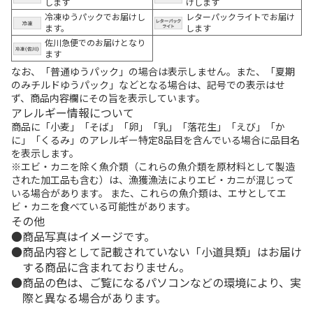
します
けします
冷凍ゆうパックでお届けし
レターパックライトでお届け
ます。
します
佐川急便でのお届けとなり
ます
なお、「普通ゆうパック」の場合は表示しません。また、「夏期
のみチルドゆうパック」などとなる場合は、記号での表示はせ
ず、商品内容欄にその旨を表示しています。
アレルギー情報について
商品に「小麦」「そば」「卵」「乳」「落花生」「えび」「か
に」「くるみ」のアレルギー特定8品目を含んでいる場合に品目名
を表示します。
※エビ・カニを除く魚介類（これらの魚介類を原材料として製造
された加工品も含む）は、漁獲漁法によりエビ・カニが混じって
いる場合があります。 また、これらの魚介類は、エサとしてエ
ビ・カニを食べている可能性があります。
その他
商品写真はイメージです。
商品内容として記載されていない「小道具類」はお届け
する商品に含まれておりません。
商品の色は、ご覧になるパソコンなどの環境により、実
際と異なる場合があります。