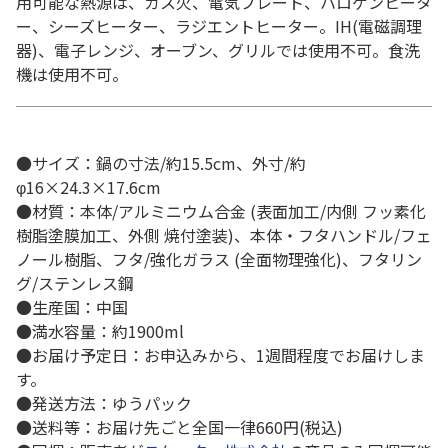
用可能な熱源は、ガス火、電気プレート、ハロゲンヒータ
ー、シーズヒーター、ラジエントヒーター。IH(電磁調理
器)、電子レンジ、オーブン、グリルでは使用不可。食洗
機は使用不可。
●サイズ：鍋の寸法/約15.5cm、外寸/約
φ16×24.3×17.6cm
●材質：本体/アルミニウム合金 (表面加工/内側 フッ素化
樹脂塗膜加工、外側 焼付塗装)、本体・フタハンドル/フェ
ノール樹脂、フタ/強化ガラス (全面物理強化)、フタリン
グ/ステンレス鋼
●生産国：中国
●満水容量：約1900ml
●お届け予定日：お申込みから、1週間程度でお届けしま
す。
●発送方法：ゆうパック
●送料等：お届け先ごと全国一律660円(税込)