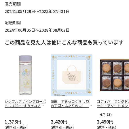
販売期間
2024年05月29日～2028年07月31日
配送期間
2024年06月05日～2028年08月07日
この商品を見た人は他にこんな商品も買っています
シンプルデザインブローボ
映画「すみっコぐらし 空
ゴディバ ラングド
トル 400ml すみっコぐら
の王国とふたりのコ」 ラ
ッキーアソートメン
し うさぎのふしぎなおま
ンチトート
枚入【弔事用】
じない PDC4
4.7
（3）
1,375円
2,420円
2,490円
(送料別・税込)
(送料別・税込)
(送料・税込)