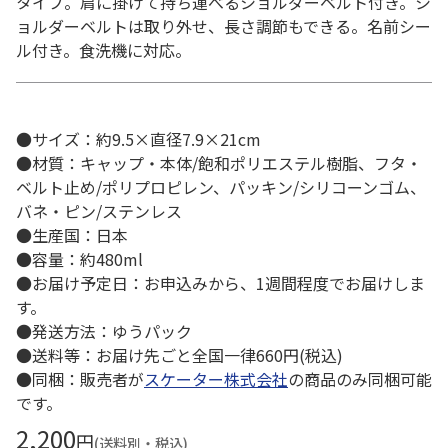
タイプ。肩に掛けて持ち運べるショルダーベルト付き。シ
ョルダーベルトは取り外せ、長さ調節もできる。名前シー
ル付き。食洗機に対応。
●サイズ：約9.5×直径7.9×21cm
●材質：キャップ・本体/飽和ポリエステル樹脂、フタ・
ベルト止め/ポリプロピレン、パッキン/シリコーンゴム、
バネ・ピン/ステンレス
●生産国：日本
●容量：約480ml
●お届け予定日：お申込みから、1週間程度でお届けしま
す。
●発送方法：ゆうパック
●送料等：お届け先ごと全国一律660円(税込)
●同梱：販売者が
スケーター株式会社
の商品のみ同梱可能
です。
2,200
円
(送料別・税込)