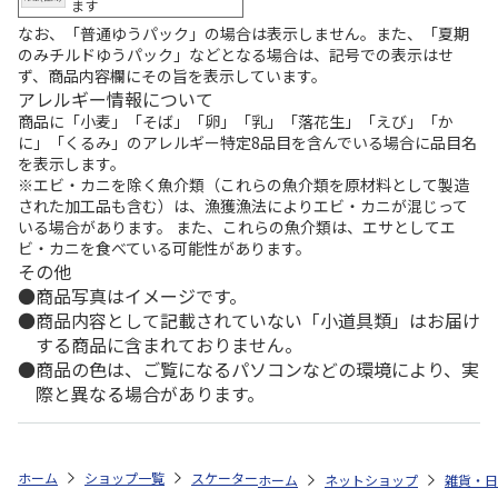
ます
なお、「普通ゆうパック」の場合は表示しません。また、「夏期
のみチルドゆうパック」などとなる場合は、記号での表示はせ
ず、商品内容欄にその旨を表示しています。
アレルギー情報について
商品に「小麦」「そば」「卵」「乳」「落花生」「えび」「か
に」「くるみ」のアレルギー特定8品目を含んでいる場合に品目名
を表示します。
※エビ・カニを除く魚介類（これらの魚介類を原材料として製造
された加工品も含む）は、漁獲漁法によりエビ・カニが混じって
いる場合があります。 また、これらの魚介類は、エサとしてエ
ビ・カニを食べている可能性があります。
その他
商品写真はイメージです。
商品内容として記載されていない「小道具類」はお届け
する商品に含まれておりません。
商品の色は、ご覧になるパソコンなどの環境により、実
際と異なる場合があります。
ホーム
ショップ一覧
スケーター
ドリンクマーカーボトル 480ml [す
ホーム
ネットショップ
雑貨・日