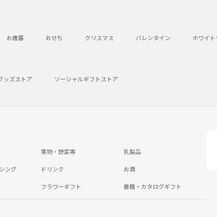
お歳暮
おせち
クリスマス
バレンタイン
ホワイト
グッズストア
ソーシャルギフトストア
果物・野菜等
乳製品
シング
ドリンク
お酒
フラワーギフト
書籍・カタログギフト