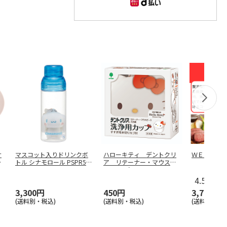
ナ
マスコット入りドリンクボ
ハローキティ デントクリ
ＷＥＢ定期
ラ
トル シナモロール PSPR5M
ア リテーナー・マウスピ
C
ース・入れ
…
4.5
（12
3,300円
450円
3,780円
(送料別・税込)
(送料別・税込)
(送料・税込)