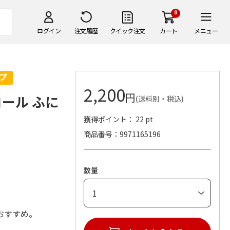
0
ログイン
注文履歴
クイック注文
カート
メニュー
2,200
円
ール ふに
(送料別・税込)
獲得ポイント： 22 pt
商品番号
9971165196
数量
おすすめ。