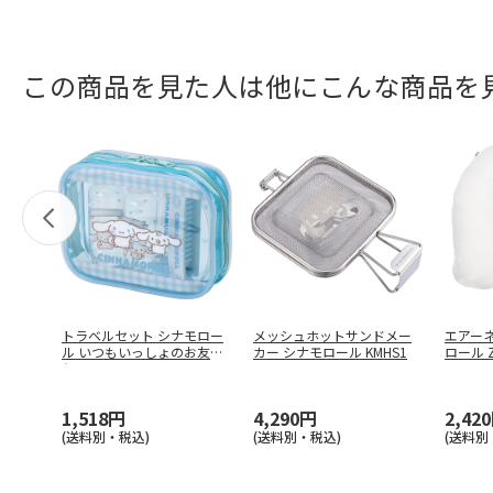
この商品を見た人は他にこんな商品を
トラベルセット シナモロー
メッシュホットサンドメー
エアー
ル いつもいっしょのお友だ
カー シナモロール KMHS1
ロール Z
ち T
…
1,518円
4,290円
2,42
(送料別・税込)
(送料別・税込)
(送料別