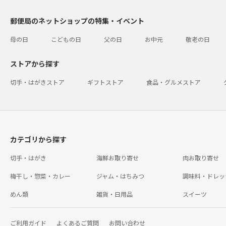
郵便局のネットショップの特集・イベント
母の日
こどもの日
父の日
お中元
敬老の日
ストアから探す
切手・はがきストア
ギフトストア
食品・グルメストア
カテゴリから探す
切手・はがき
海鮮お取り寄せ
肉お取り寄せ
梅干し・惣菜・カレー
ジャム・はちみつ
調味料・ドレッ
めん類
雑貨・日用品
スイーツ
ご利用ガイド
よくあるご質問
お問い合わせ