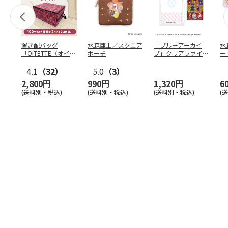
置き配バッグ
水森亜土／スクエア
「ブルーアーカイ
水
「OITETTE（オイテ
ポーチ
ブ」クリアファイル
ー
ッテ）」
&ステッカーセット
4.1
（32）
5.0
（3）
2,800円
990円
1,320円
6
(送料別・税込)
(送料別・税込)
(送料別・税込)
(