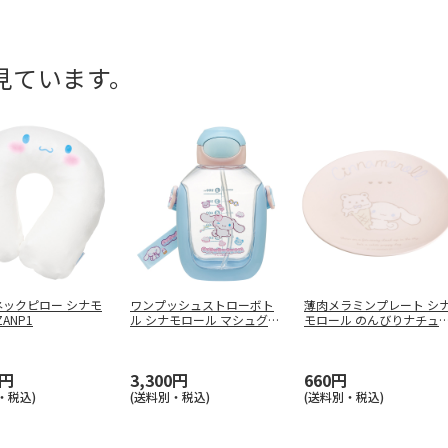
見ています。
ネックピロー シナモ
ワンプッシュストローボト
薄肉メラミンプレート シ
ANP1
ル シナモロール マシュグミ
モロール のんびりナチュ
PD
…
ル M
…
0円
3,300円
660円
・税込)
(送料別・税込)
(送料別・税込)