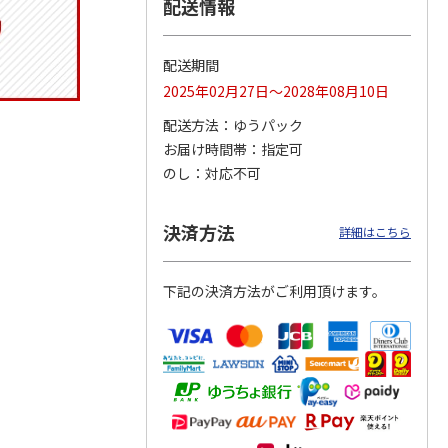
配送情報
配送期間
ジョの
令和八年七月場所
ポムポムプリン30th
リラックマ／クリア
2025年02月27日～2028年08月10日
黄金の
優勝力士純金製小判
おもちもちもちクッ
ファイル３点セット
ータと
【安青錦】
ション
配送方法
ゆうパック
お届け時間帯
指定可
605,000円
4,950円
750円
のし
対応不可
)
(送料・税込)
(送料別・税込)
(送料別・税込)
決済方法
詳細はこちら
下記の決済方法がご利用頂けます。