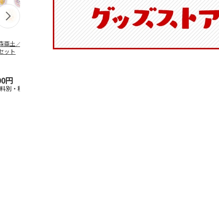
森亜土／ステッカ
リラックマ／マルチ
ポムポムプリン30th
アニメ『ジョ
セット
ケース
おもちもちもちマス
奇妙な冒険 
コット
風』チョコラ
5.0
（6）
セッ
5.0
…
（7）
00円
1,100円
2,200円
1,969円
送料別・税込)
(送料別・税込)
(送料別・税込)
(送料別・税込