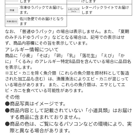
します
けします
冷凍ゆうパックでお届けし
レターパックライトでお届け
ます。
します
佐川急便でのお届けとなり
ます
なお、「普通ゆうパック」の場合は表示しません。また、「夏期
のみチルドゆうパック」などとなる場合は、記号での表示はせ
ず、商品内容欄にその旨を表示しています。
アレルギー情報について
商品に「小麦」「そば」「卵」「乳」「落花生」「えび」「か
に」「くるみ」のアレルギー特定8品目を含んでいる場合に品目名
を表示します。
※エビ・カニを除く魚介類（これらの魚介類を原材料として製造
された加工品も含む）は、漁獲漁法によりエビ・カニが混じって
いる場合があります。 また、これらの魚介類は、エサとしてエ
ビ・カニを食べている可能性があります。
その他
商品写真はイメージです。
商品内容として記載されていない「小道具類」はお届け
する商品に含まれておりません。
商品の色は、ご覧になるパソコンなどの環境により、実
際と異なる場合があります。