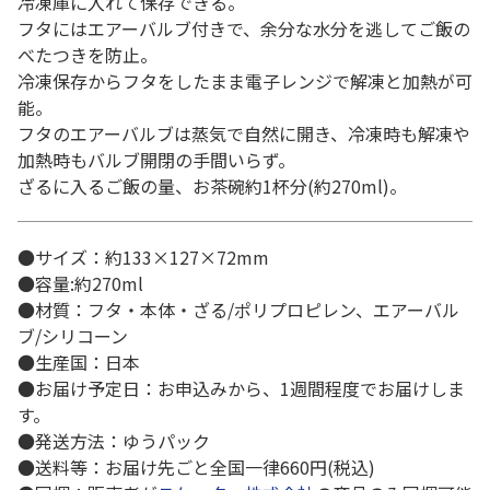
冷凍庫に入れて保存できる。
フタにはエアーバルブ付きで、余分な水分を逃してご飯の
べたつきを防止。
冷凍保存からフタをしたまま電子レンジで解凍と加熱が可
能。
フタのエアーバルブは蒸気で自然に開き、冷凍時も解凍や
加熱時もバルブ開閉の手間いらず。
ざるに入るご飯の量、お茶碗約1杯分(約270ml)。
●サイズ：約133×127×72mm
●容量:約270ml
●材質：フタ・本体・ざる/ポリプロピレン、エアーバル
ブ/シリコーン
●生産国：日本
●お届け予定日：お申込みから、1週間程度でお届けしま
す。
●発送方法：ゆうパック
●送料等：お届け先ごと全国一律660円(税込)